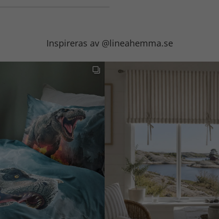
Inspireras av @lineahemma.se