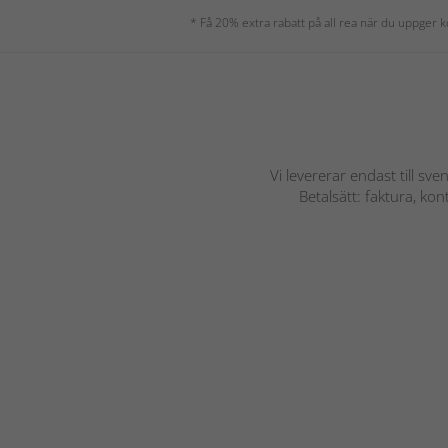
* Få 20% extra rabatt på all rea när du uppger
Vi levererar endast till sve
Betalsätt: faktura, ko