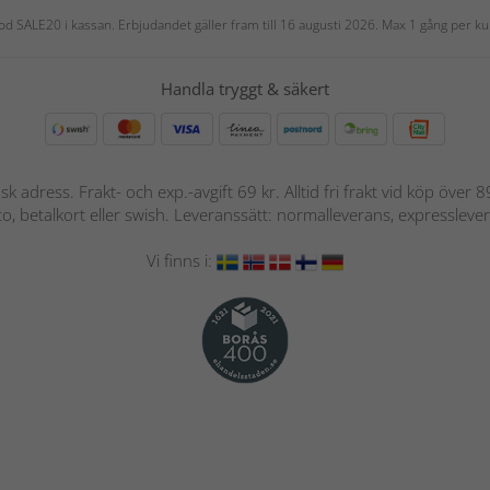
 kod SALE20 i kassan. Erbjudandet gäller fram till 16 augusti 2026. Max 1 gång per
Handla tryggt & säkert
nsk adress. Frakt- och exp.-avgift 69 kr. Alltid fri frakt vid köp över
nto, betalkort eller swish. Leveranssätt: normalleverans, expressleve
Vi finns i: