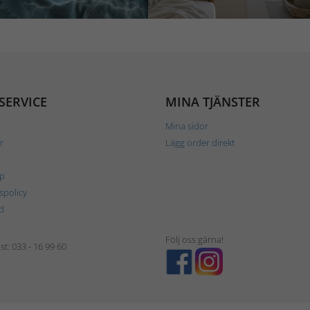
SERVICE
MINA TJÄNSTER
Mina sidor
r
Lägg order direkt
p
tspolicy
d
Följ oss gärna!
t: 033 - 16 99 60