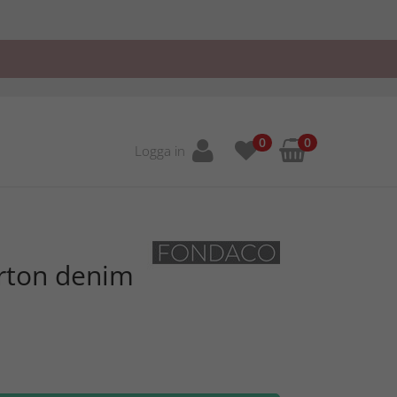
0
0
Logga in
rton denim