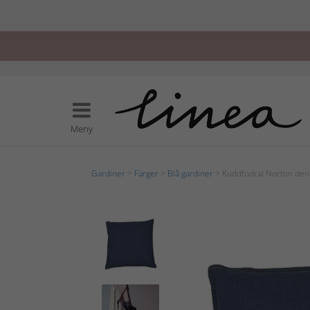
Meny
Gardiner
>
Färger
>
Blå gardiner
> Kuddfodral Norton den