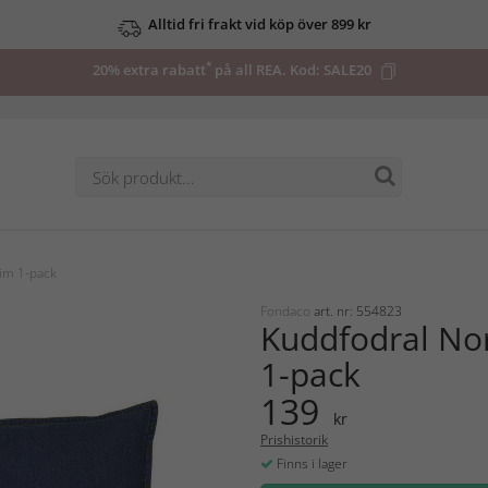
Alltid fri frakt vid köp över 899 kr
*
20% extra rabatt
på all REA. Kod:
SALE20
im 1-pack
Fondaco
art. nr: 554823
Kuddfodral No
1-pack
139
kr
Prishistorik
Finns i lager