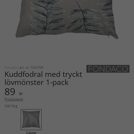
Fondaco
art. nr: 554706
Kuddfodral med tryckt
lövmönster 1-pack
89
kr
Prishistorik
Välj färg
Linne