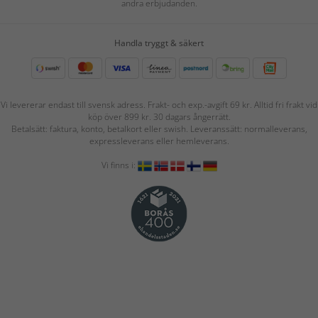
andra erbjudanden.
Handla tryggt & säkert
Vi levererar endast till svensk adress. Frakt- och exp.-avgift 69 kr. Alltid fri frakt vid
köp över 899 kr. 30 dagars ångerrätt.
Betalsätt: faktura, konto, betalkort eller swish. Leveranssätt: normalleverans,
expressleverans eller hemleverans.
Vi finns i: