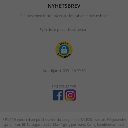
NYHETSBREV
Få e-post med förtur på exklusiva rabatter och nyheter.
Fyll i din e-postadress nedan.
Kundtjänst: 033 - 16 99 60
Följ oss gärna!
* Få 20% extra rabatt på all rea när du uppger kod SALE20 i kassan. Erbjudandet
gäller fram till 16 augusti 2026. Max 1 gång per kund. Kan ej kombineras med