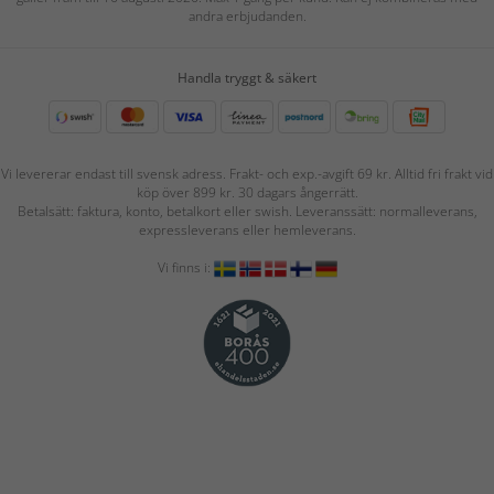
andra erbjudanden.
Handla tryggt & säkert
Vi levererar endast till svensk adress. Frakt- och exp.-avgift 69 kr. Alltid fri frakt vid
köp över 899 kr. 30 dagars ångerrätt.
Betalsätt: faktura, konto, betalkort eller swish. Leveranssätt: normalleverans,
expressleverans eller hemleverans.
Vi finns i: