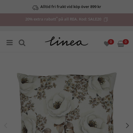
Alltid fri frakt vid köp över 899 kr
*
20% extra rabatt
på all REA. Kod:
SALE20
0
0