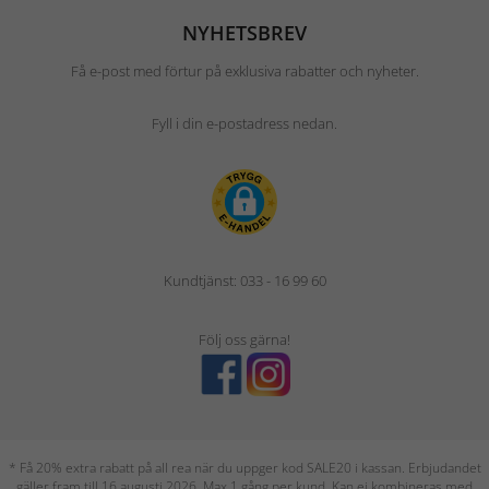
NYHETSBREV
Få e-post med förtur på exklusiva rabatter och nyheter.
Fyll i din e-postadress nedan.
Kundtjänst: 033 - 16 99 60
Följ oss gärna!
* Få 20% extra rabatt på all rea när du uppger kod SALE20 i kassan. Erbjudandet
gäller fram till 16 augusti 2026. Max 1 gång per kund. Kan ej kombineras med