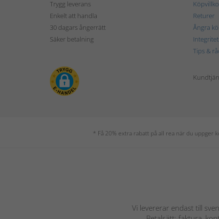
Trygg leverans
Köpvillko
Enkelt att handla
Returer
30 dagars ångerrätt
Ångra kö
Säker betalning
Integrite
Tips & rå
Kundtjäns
* Få 20% extra rabatt på all rea när du uppger
Vi levererar endast till sve
Betalsätt: faktura, ko