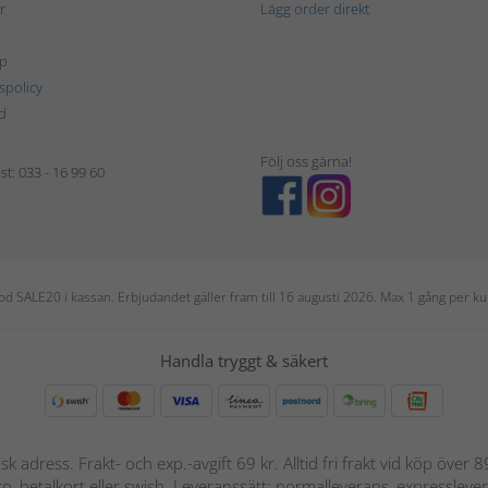
r
Lägg order direkt
p
tspolicy
d
Följ oss gärna!
t: 033 - 16 99 60
 kod SALE20 i kassan. Erbjudandet gäller fram till 16 augusti 2026. Max 1 gång per
Handla tryggt & säkert
nsk adress. Frakt- och exp.-avgift 69 kr. Alltid fri frakt vid köp över
nto, betalkort eller swish. Leveranssätt: normalleverans, expressleve