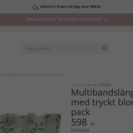
Alltid fri frakt vid köp över 899 kr
*
20% extra rabatt
på all REA. Kod:
SALE20
dslängd Rättvik med tryckt blommotiv 2-
Redlunds
art. nr: 554668
Multibandsläng
med tryckt bl
pack
598
kr
Prishistorik