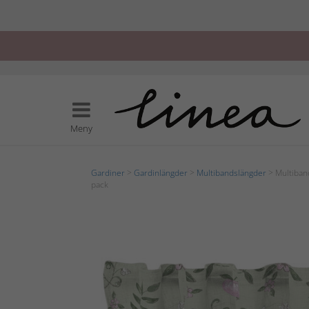
Meny
Gardiner
>
Gardinlängder
>
Multibandslängder
> Multiban
pack