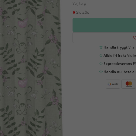
Välj färg
Slutsåld
Handla tryggt
Vi är
Alltid fri frakt
Vid k
Expressleverans
Få
Handla nu, betala