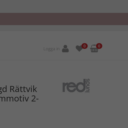
0
0
Logga in
d Rättvik
ommotiv 2-