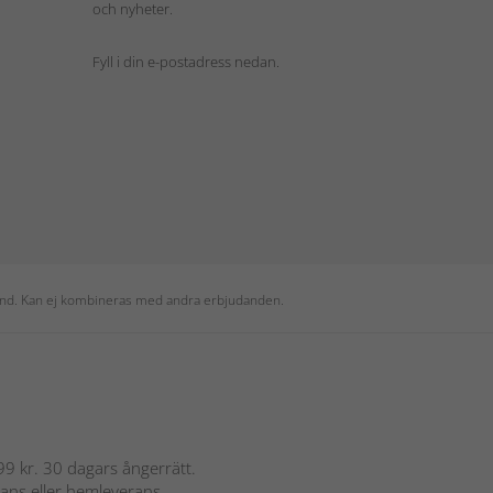
och nyheter.
Fyll i din e-postadress nedan.
 kund. Kan ej kombineras med andra erbjudanden.
 899 kr. 30 dagars ångerrätt.
rans eller hemleverans.