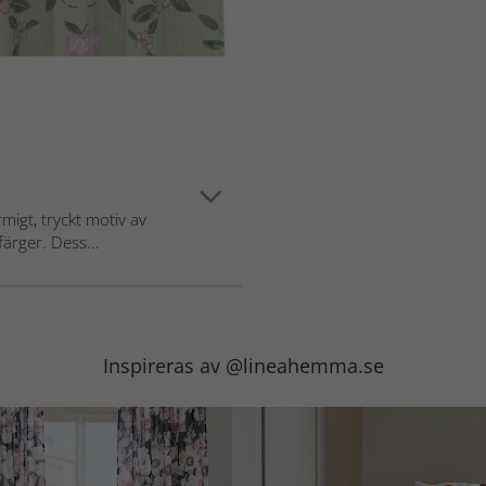
igt, tryckt motiv av
ärger. Dess...
Inspireras av @lineahemma.se