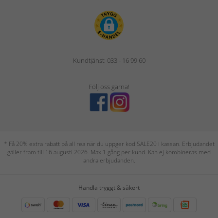
Kundtjänst: 033 - 16 99 60
Följ oss gärna!
* Få 20% extra rabatt på all rea när du uppger kod SALE20 i kassan. Erbjudandet
gäller fram till 16 augusti 2026. Max 1 gång per kund. Kan ej kombineras med
andra erbjudanden.
Handla tryggt & säkert