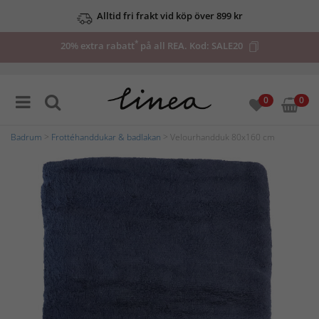
Alltid fri frakt vid köp över 899 kr
*
20% extra rabatt
på all REA. Kod:
SALE20
0
0
Badrum
>
Frottéhanddukar & badlakan
> Velourhandduk 80x160 cm