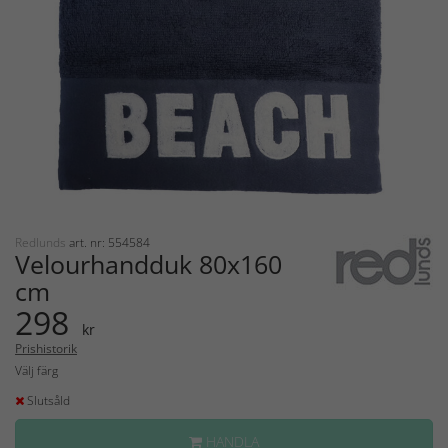
Redlunds
art. nr: 554584
Velourhandduk 80x160
cm
298
kr
Prishistorik
Välj färg
Slutsåld
HANDLA