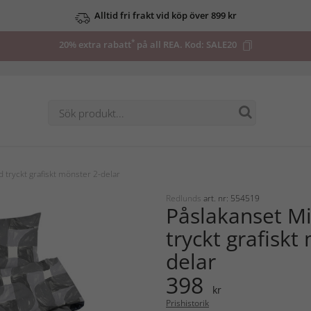
Alltid fri frakt vid köp över 899 kr
*
20% extra rabatt
på all REA. Kod:
SALE20
 tryckt grafiskt mönster 2-delar
Redlunds
art. nr: 554519
Påslakanset M
tryckt grafiskt
delar
398
kr
Prishistorik