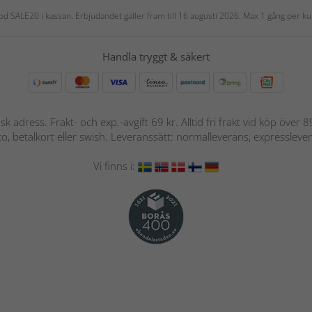
 kod SALE20 i kassan. Erbjudandet gäller fram till 16 augusti 2026. Max 1 gång per
Handla tryggt & säkert
nsk adress. Frakt- och exp.-avgift 69 kr. Alltid fri frakt vid köp över
nto, betalkort eller swish. Leveranssätt: normalleverans, expressleve
Vi finns i: