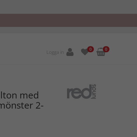
0
0
Logga in
ilton med
 mönster 2-