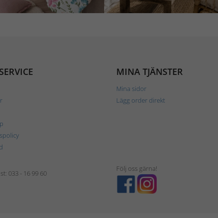
SERVICE
MINA TJÄNSTER
Mina sidor
r
Lägg order direkt
p
tspolicy
d
Följ oss gärna!
t: 033 - 16 99 60