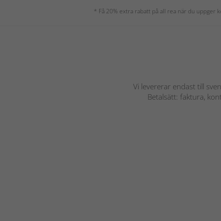
* Få 20% extra rabatt på all rea när du uppger
Vi levererar endast till sve
Betalsätt: faktura, ko