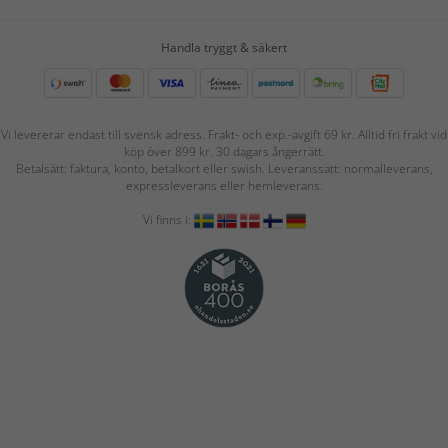
Handla tryggt & säkert
Vi levererar endast till svensk adress. Frakt- och exp.-avgift 69 kr. Alltid fri frakt vid
köp över 899 kr. 30 dagars ångerrätt.
Betalsätt: faktura, konto, betalkort eller swish. Leveranssätt: normalleverans,
expressleverans eller hemleverans.
Vi finns i: