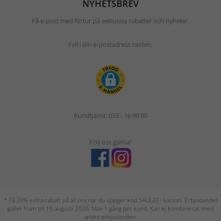
NYHETSBREV
Få e-post med förtur på exklusiva rabatter och nyheter.
Fyll i din e-postadress nedan.
Kundtjänst: 033 - 16 99 60
Följ oss gärna!
* Få 20% extra rabatt på all rea när du uppger kod SALE20 i kassan. Erbjudandet
gäller fram till 16 augusti 2026. Max 1 gång per kund. Kan ej kombineras med
andra erbjudanden.