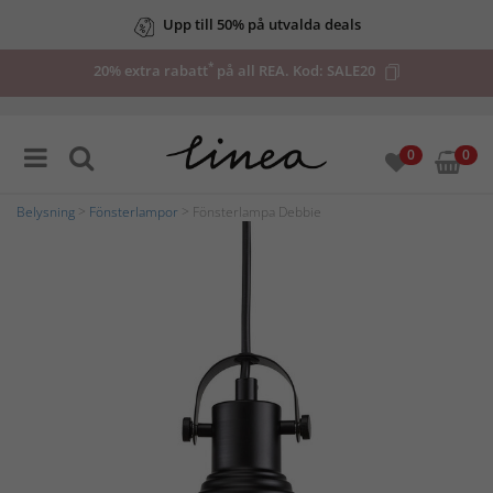
Upp till 50% på utvalda deals
*
20% extra rabatt
på all REA. Kod:
SALE20
0
0
Belysning
>
Fönsterlampor
> Fönsterlampa Debbie