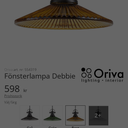
Oriva
art. nr: 554319
Fönsterlampa Debbie
598
kr
Prishistorik
Välj färg
2+
Grå
Grön
Rost