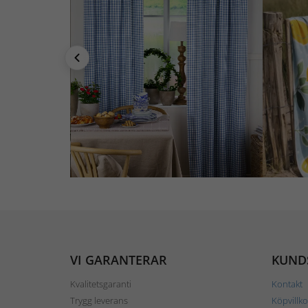
VI GARANTERAR
KUND
Kvalitetsgaranti
Kontakt
Trygg leverans
Köpvillko