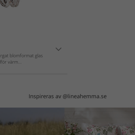
ärgat blomformat glas
lför värm...
Inspireras av @lineahemma.se