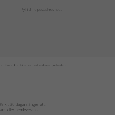
Fyll i din e-postadress nedan.
 kund. Kan ej kombineras med andra erbjudanden.
 899 kr. 30 dagars ångerrätt.
rans eller hemleverans.