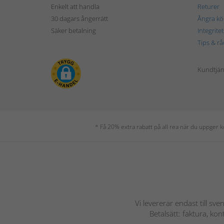
Enkelt att handla
Returer
30 dagars ångerrätt
Ångra kö
Säker betalning
Integrite
Tips & rå
Kundtjäns
* Få 20% extra rabatt på all rea när du uppger
Vi levererar endast till sve
Betalsätt: faktura, ko