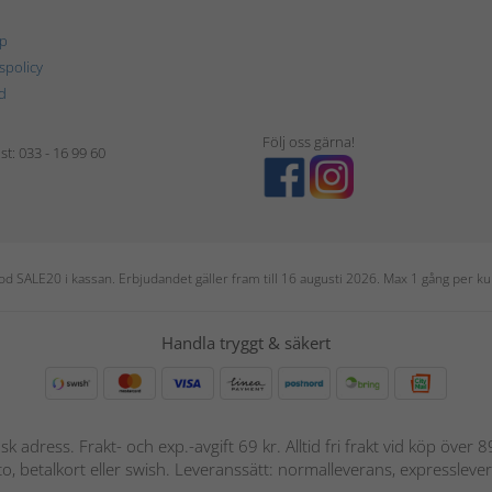
p
tspolicy
d
Följ oss gärna!
t: 033 - 16 99 60
 kod SALE20 i kassan. Erbjudandet gäller fram till 16 augusti 2026. Max 1 gång per
Handla tryggt & säkert
nsk adress. Frakt- och exp.-avgift 69 kr. Alltid fri frakt vid köp över
nto, betalkort eller swish. Leveranssätt: normalleverans, expressleve