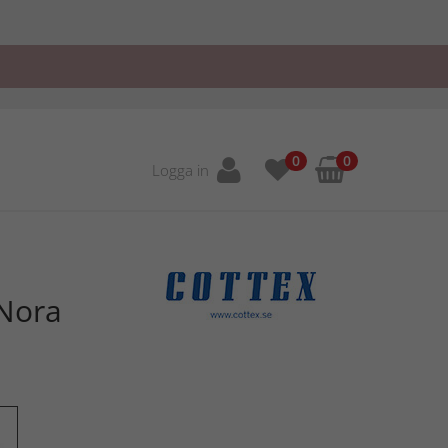
0
0
Logga in
Nora