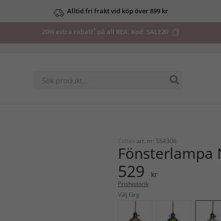
Alltid fri frakt vid köp över 899 kr
*
20% extra rabatt
på all REA. Kod:
SALE20
Cottex
art. nr: 554306
Fönsterlampa 
529
kr
Prishistorik
Välj färg