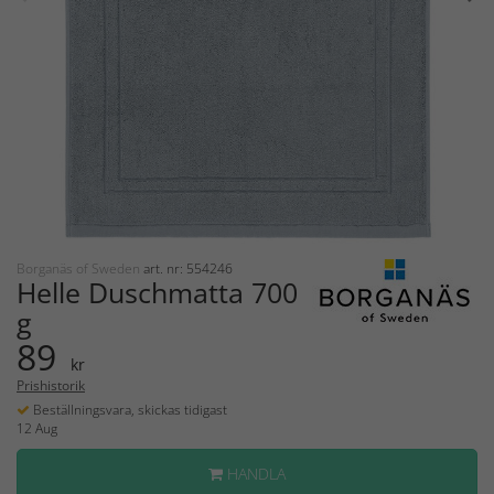
Borganäs of Sweden
art. nr: 554246
Helle Duschmatta 700
g
89
kr
Prishistorik
Beställningsvara, skickas tidigast
12 Aug
HANDLA