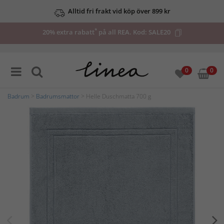
Alltid fri frakt vid köp över 899 kr
*
20% extra rabatt
på all REA. Kod:
SALE20
0
0
Badrum
>
Badrumsmattor
> Helle Duschmatta 700 g