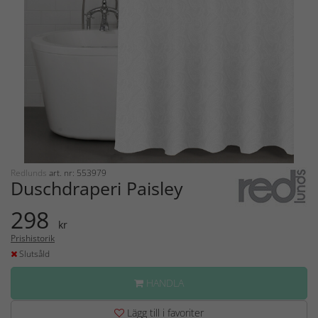
Redlunds
art. nr: 553979
Duschdraperi Paisley
298
kr
Prishistorik
Slutsåld
HANDLA
Lägg till i favoriter