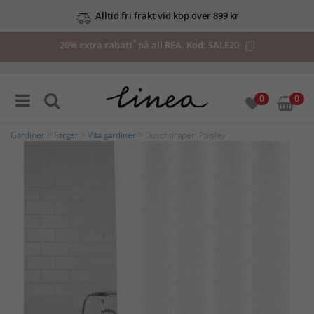
Alltid fri frakt vid köp över 899 kr
*
20% extra rabatt
på all REA. Kod:
SALE20
0
0
Gardiner
>
Färger
>
Vita gardiner
> Duschdraperi Paisley