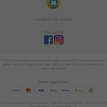
Kundtjänst: 033 - 16 99 60
Följ oss gärna!
* Få 20% extra rabatt på all rea när du uppger kod SALE20 i kassan. Erbjudandet
gäller fram till 16 augusti 2026. Max 1 gång per kund. Kan ej kombineras med
andra erbjudanden.
Handla tryggt & säkert
Vi levererar endast till svensk adress. Frakt- och exp.-avgift 69 kr. Alltid fri frakt vid
köp över 899 kr. 30 dagars ångerrätt.