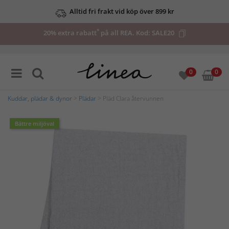
Alltid fri frakt vid köp över 899 kr
*
20% extra rabatt
på all REA. Kod:
SALE20
0
0
Kuddar, plädar & dynor
>
Plädar
> Pläd Clara återvunnen
Bättre miljöval