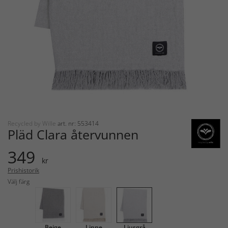
Recycled by Wille
art. nr: 553414
Pläd Clara återvunnen
349
kr
Prishistorik
Välj färg
Beige
Linne
Ljusgrå