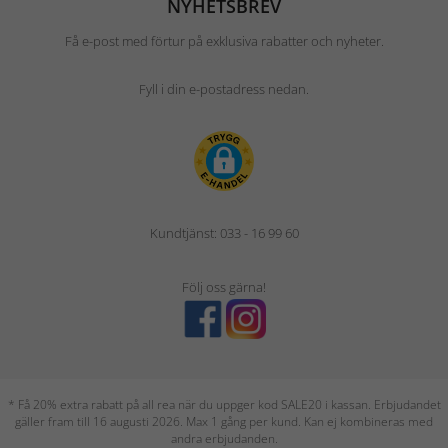
NYHETSBREV
Få e-post med förtur på exklusiva rabatter och nyheter.
Fyll i din e-postadress nedan.
Kundtjänst: 033 - 16 99 60
Följ oss gärna!
* Få 20% extra rabatt på all rea när du uppger kod SALE20 i kassan. Erbjudandet
gäller fram till 16 augusti 2026. Max 1 gång per kund. Kan ej kombineras med
andra erbjudanden.