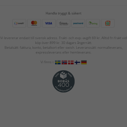
Handla tryggt & säkert
Vi levererar endast till svensk adress. Frakt- och exp.-avgift 69 kr. Alltid fri frakt vid
köp över 899 kr. 30 dagars ångerrätt.
Betalsätt: faktura, konto, betalkort eller swish. Leveranssätt: normalleverans,
expressleverans eller hemleverans.
Vi finns i: