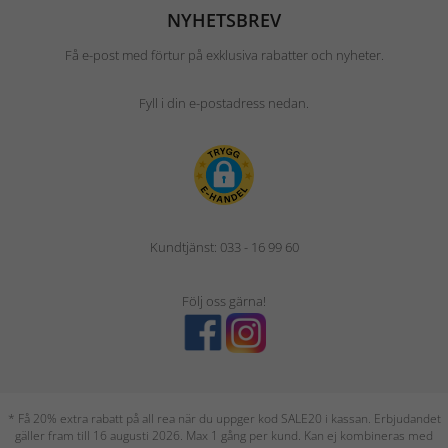
NYHETSBREV
Få e-post med förtur på exklusiva rabatter och nyheter.
Fyll i din e-postadress nedan.
Kundtjänst: 033 - 16 99 60
Följ oss gärna!
* Få 20% extra rabatt på all rea när du uppger kod SALE20 i kassan. Erbjudandet
gäller fram till 16 augusti 2026. Max 1 gång per kund. Kan ej kombineras med