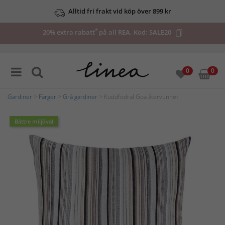
Alltid fri frakt vid köp över 899 kr
*
20% extra rabatt
på all REA. Kod:
SALE20
0
0
Gardiner
>
Färger
>
Grå gardiner
> Kuddfodral Goa återvunnet
Bättre miljöval