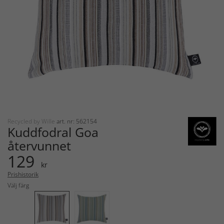
Recycled by Wille
art. nr: 562154
Kuddfodral Goa
återvunnet
129
kr
Prishistorik
Välj färg