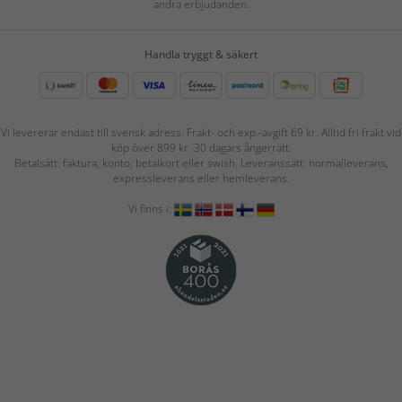
andra erbjudanden.
Handla tryggt & säkert
Vi levererar endast till svensk adress. Frakt- och exp.-avgift 69 kr. Alltid fri frakt vid
köp över 899 kr. 30 dagars ångerrätt.
Betalsätt: faktura, konto, betalkort eller swish. Leveranssätt: normalleverans,
expressleverans eller hemleverans.
Vi finns i: