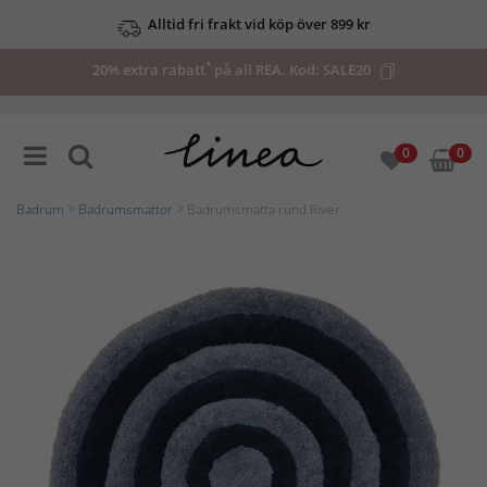
Alltid fri frakt vid köp över 899 kr
*
20% extra rabatt
på all REA. Kod:
SALE20
0
0
Badrum
>
Badrumsmattor
> Badrumsmatta rund River