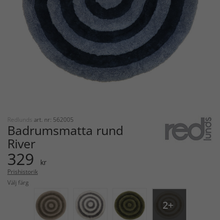
Redlunds
art. nr: 562005
Badrumsmatta rund
River
329
kr
Prishistorik
Välj färg
2+