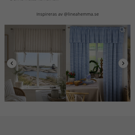
Inspireras av @lineahemma.se