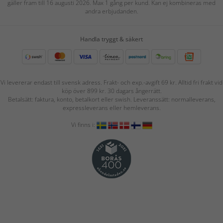
gäller fram till 16 augusti 2026. Max 1 gång per kund. Kan ej kombineras med
andra erbjudanden.
Handla tryggt & säkert
Vi levererar endast till svensk adress. Frakt- och exp.-avgift 69 kr. Alltid fri frakt vid
köp över 899 kr. 30 dagars ångerrätt.
Betalsätt: faktura, konto, betalkort eller swish. Leveranssätt: normalleverans,
expressleverans eller hemleverans.
Vi finns i: