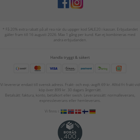
* Få 20% extra rabatt på all rea när du uppger kod SALE20 i kassan. Erbjudandet
gäller fram till 16 augusti 2026. Max 1 gång per kund. Kan ej kombineras med
andra erbjudanden.
Handla tryggt & säkert
Vi levererar endast till svensk adress. Frakt- och exp.-avgift 69 kr. Alltid fri frakt vid
köp över 899 kr. 30 dagars ångerrätt.
Betalsätt: faktura, konto, betalkort eller swish. Leveranssätt: normalleverans,
expressleverans eller hemleverans.
Vi finns i: