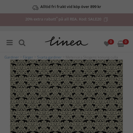
Alltid fri frakt vid köp över 899 kr
*
20% extra rabatt
på all REA. Kod:
SALE20
0
0
Gardiner
>
Färger
>
Svarta gardiner
> Metervara Skogens konung culla