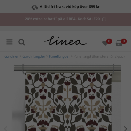
Alltid fri frakt vid köp över 899 kr
*
20% extra rabatt
på all REA. Kod:
SALE20
0
0
Gardiner
>
Gardinlängder
>
Panellängder
> Panellängd Blomstersnår 2-pack