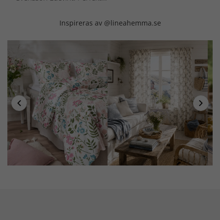
Inspireras av @lineahemma.se