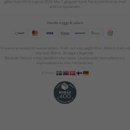
gäller fram till 16 augusti 2026. Max 1 gång per kund. Kan ej kombineras med
andra erbjudanden.
Handla tryggt & säkert
Vi levererar endast till svensk adress. Frakt- och exp.-avgift 69 kr. Alltid fri frakt vid
köp över 899 kr. 30 dagars ångerrätt.
Betalsätt: faktura, konto, betalkort eller swish. Leveranssätt: normalleverans,
expressleverans eller hemleverans.
Vi finns i: