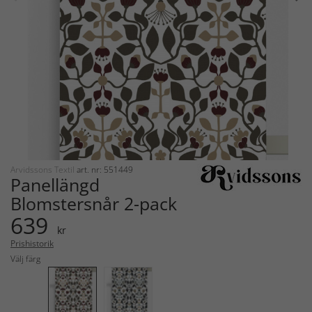
Arvidssons Textil
art. nr: 551449
Panellängd
Blomstersnår 2-pack
639
kr
Prishistorik
Välj färg