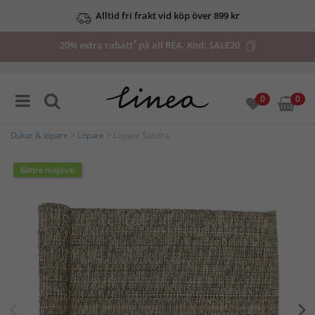
Alltid fri frakt vid köp över 899 kr
*
20% extra rabatt
på all REA. Kod:
SALE20
0
0
Dukar & löpare
>
Löpare
> Löpare Sandra
Bättre miljöval