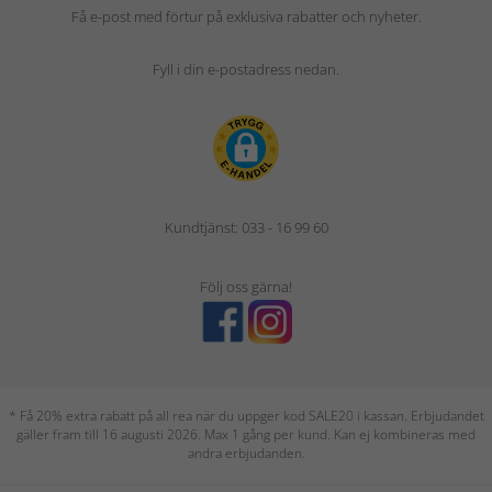
Få e-post med förtur på exklusiva rabatter och nyheter.
Fyll i din e-postadress nedan.
Kundtjänst: 033 - 16 99 60
Följ oss gärna!
* Få 20% extra rabatt på all rea när du uppger kod SALE20 i kassan. Erbjudandet
gäller fram till 16 augusti 2026. Max 1 gång per kund. Kan ej kombineras med
andra erbjudanden.