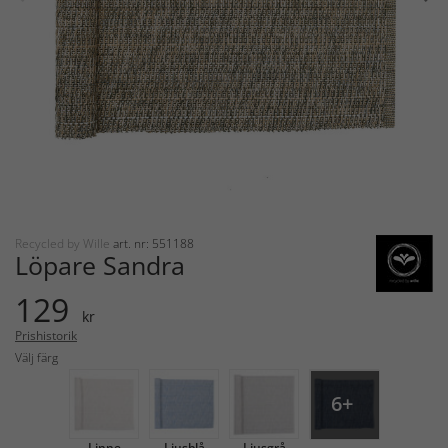
Recycled by Wille
art. nr: 551188
Löpare Sandra
129
kr
Prishistorik
Välj färg
6+
Linne
Ljusblå
Ljusgrå