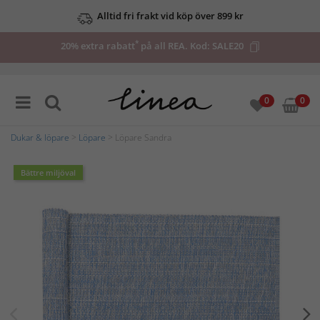
Alltid fri frakt vid köp över 899 kr
*
20% extra rabatt
på all REA. Kod:
SALE20
0
0
Dukar & löpare
>
Löpare
> Löpare Sandra
Bättre miljöval