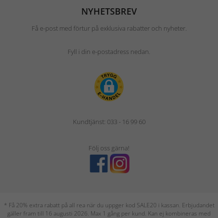
NYHETSBREV
Få e-post med förtur på exklusiva rabatter och nyheter.
Fyll i din e-postadress nedan.
Kundtjänst: 033 - 16 99 60
Följ oss gärna!
* Få 20% extra rabatt på all rea när du uppger kod SALE20 i kassan. Erbjudandet
gäller fram till 16 augusti 2026. Max 1 gång per kund. Kan ej kombineras med