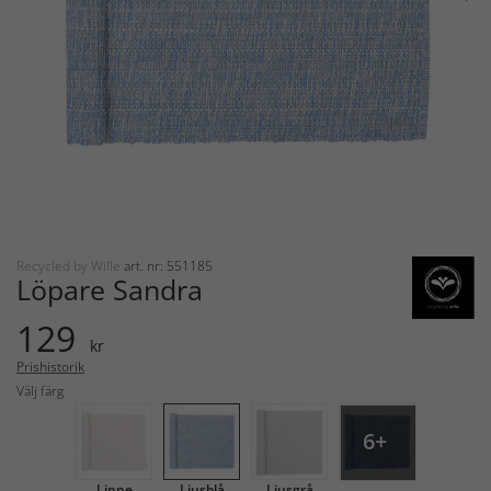
Recycled by Wille
art. nr: 551185
Löpare Sandra
129
kr
Prishistorik
Välj färg
6+
Linne
Ljusblå
Ljusgrå