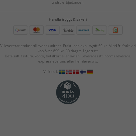
andra erbjudanden.
Handla tryggt & säkert
Vi levererar endast till svensk adress. Frakt- och exp.-avgift 69 kr. Alltid fri frakt vid
köp över 899 kr. 30 dagars ångerrätt.
Betalsätt: faktura, konto, betalkort eller swish. Leveranssätt: normalleverans,
expressleverans eller hemleverans.
Vi finns i: