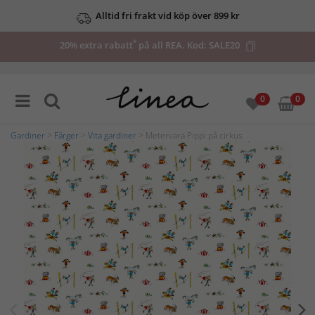
Alltid fri frakt vid köp över 899 kr
*
20% extra rabatt
på all REA. Kod:
SALE20
0
0
Gardiner
>
Färger
>
Vita gardiner
> Metervara Pippi på cirkus