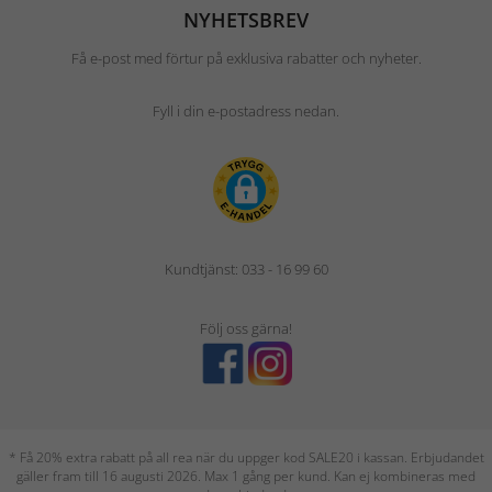
NYHETSBREV
Få e-post med förtur på exklusiva rabatter och nyheter.
Fyll i din e-postadress nedan.
Kundtjänst: 033 - 16 99 60
Följ oss gärna!
* Få 20% extra rabatt på all rea när du uppger kod SALE20 i kassan. Erbjudandet
gäller fram till 16 augusti 2026. Max 1 gång per kund. Kan ej kombineras med