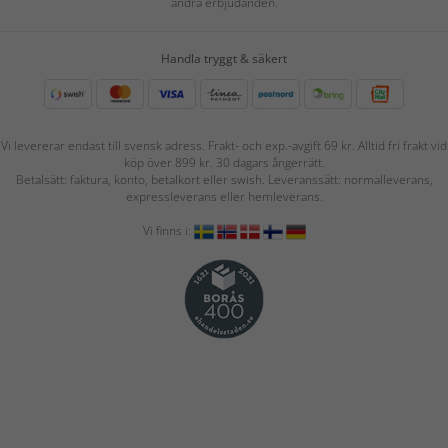
andra erbjudanden.
Handla tryggt & säkert
Vi levererar endast till svensk adress. Frakt- och exp.-avgift 69 kr. Alltid fri frakt vid
köp över 899 kr. 30 dagars ångerrätt.
Betalsätt: faktura, konto, betalkort eller swish. Leveranssätt: normalleverans,
expressleverans eller hemleverans.
Vi finns i: