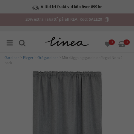
Alltid fri frakt vid köp över 899 kr
*
20% extra rabatt
på all REA. Kod:
SALE20
0
0
Gardiner
>
Färger
>
Grå gardiner
> Mörkläggningsgardin enfärgad Nera 2-
pack