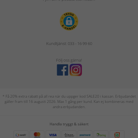
Kundtjänst: 033 - 16 99 60
Följ oss gärna!
* Få 20% extra rabatt på all rea när du uppger kod SALE20 i kassan. Erbjudandet
gäller fram till 16 augusti 2026. Max 1 gång per kund. Kan ej kombineras med
andra erbjudanden.
Handla tryggt & säkert