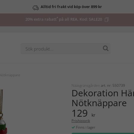
Alltid fri frakt vid köp över 899 kr
*
20% extra rabatt
på all REA. Kod:
SALE20
Nötknäppare
Nääsgränsgården
art. nr: 550739
Dekoration H
Nötknäppare
129
kr
Prishistorik
Finns i lager