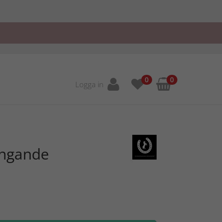
0
0
Logga in
ängande