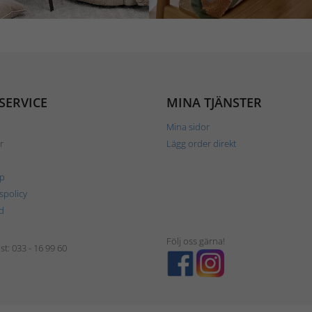
SERVICE
MINA TJÄNSTER
Mina sidor
r
Lägg order direkt
p
tspolicy
d
Följ oss gärna!
t: 033 - 16 99 60