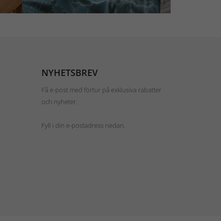
NYHETSBREV
Få e-post med förtur på exklusiva rabatter
och nyheter.
Fyll i din e-postadress nedan.