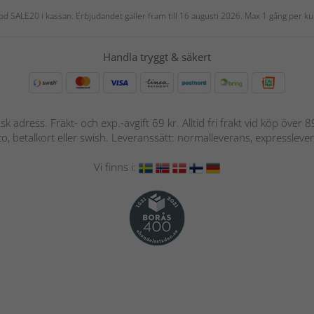
 kod SALE20 i kassan. Erbjudandet gäller fram till 16 augusti 2026. Max 1 gång per
Handla tryggt & säkert
nsk adress. Frakt- och exp.-avgift 69 kr. Alltid fri frakt vid köp över
nto, betalkort eller swish. Leveranssätt: normalleverans, expressleve
Vi finns i: