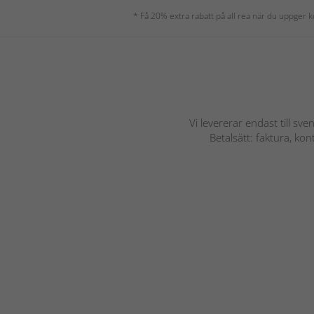
* Få 20% extra rabatt på all rea när du uppger
Vi levererar endast till sve
Betalsätt: faktura, ko