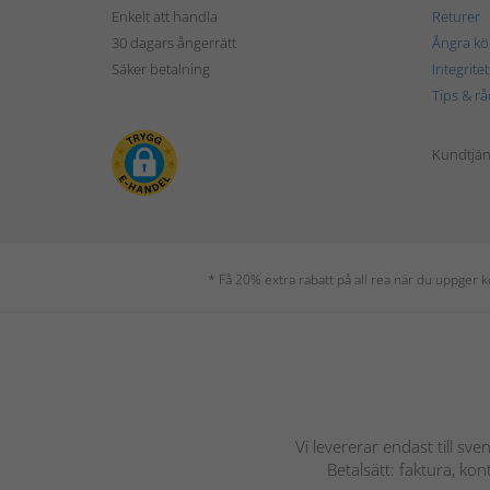
Enkelt att handla
Returer
30 dagars ångerrätt
Ångra kö
Säker betalning
Integrite
Tips & rå
Kundtjäns
* Få 20% extra rabatt på all rea när du uppger
Vi levererar endast till sve
Betalsätt: faktura, ko