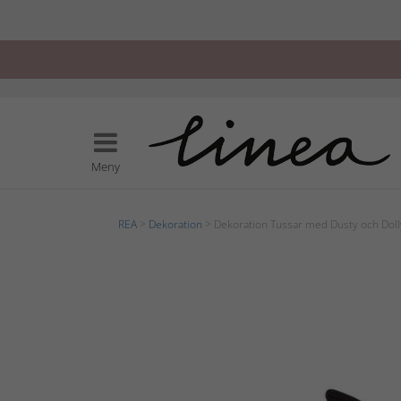
Meny
REA
>
Dekoration
> Dekoration Tussar med Dusty och Doll