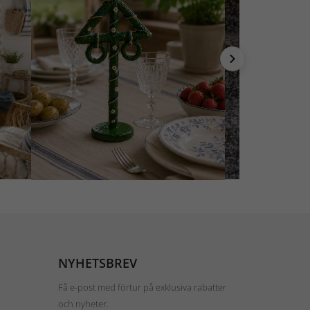
NYHETSBREV
Få e-post med förtur på exklusiva rabatter
och nyheter.