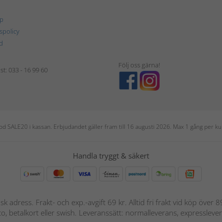
p
tspolicy
d
Följ oss gärna!
t: 033 - 16 99 60
 kod SALE20 i kassan. Erbjudandet gäller fram till 16 augusti 2026. Max 1 gång per
Handla tryggt & säkert
nsk adress. Frakt- och exp.-avgift 69 kr. Alltid fri frakt vid köp över
nto, betalkort eller swish. Leveranssätt: normalleverans, expressleve