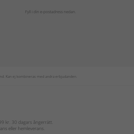
Fyll i din e-postadress nedan.
 kund. Kan ej kombineras med andra erbjudanden.
 899 kr. 30 dagars ångerrätt.
rans eller hemleverans.