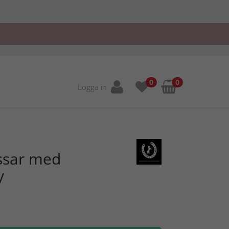
0
0
Logga in
ssar med
y