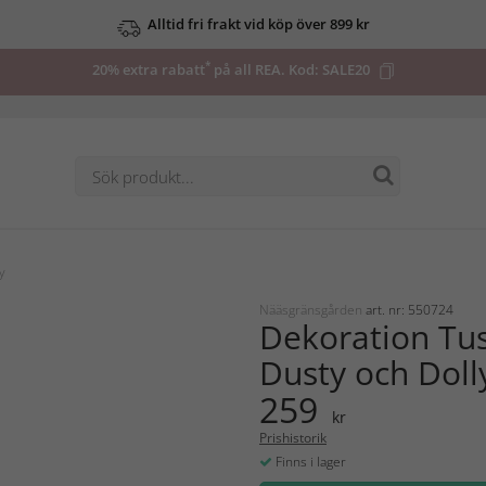
Alltid fri frakt vid köp över 899 kr
*
20% extra rabatt
på all REA. Kod:
SALE20
y
Nääsgränsgården
art. nr: 550724
Dekoration Tu
Dusty och Doll
259
kr
Prishistorik
Finns i lager