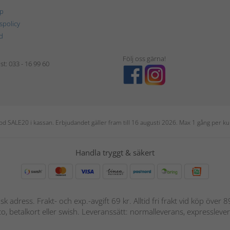
p
tspolicy
d
Följ oss gärna!
t: 033 - 16 99 60
 kod SALE20 i kassan. Erbjudandet gäller fram till 16 augusti 2026. Max 1 gång per
Handla tryggt & säkert
nsk adress. Frakt- och exp.-avgift 69 kr. Alltid fri frakt vid köp över
nto, betalkort eller swish. Leveranssätt: normalleverans, expressleve