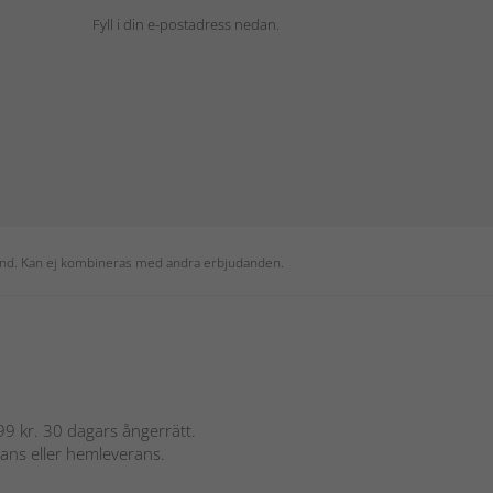
Fyll i din e-postadress nedan.
 kund. Kan ej kombineras med andra erbjudanden.
 899 kr. 30 dagars ångerrätt.
rans eller hemleverans.