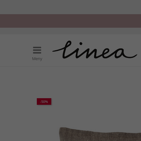
Meny
-50%