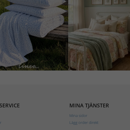
SERVICE
MINA TJÄNSTER
Mina sidor
r
Lägg order direkt