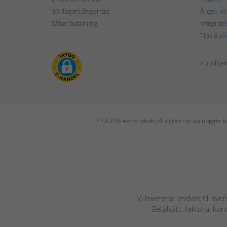
30 dagars ångerrätt
Ångra kö
Säker betalning
Integrite
Tips & rå
Kundtjäns
* Få 20% extra rabatt på all rea när du uppger
Vi levererar endast till sve
Betalsätt: faktura, ko