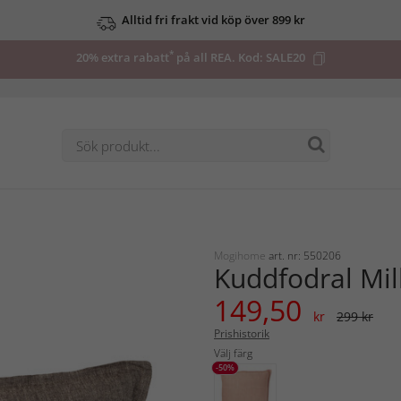
Alltid fri frakt vid köp över 899 kr
*
20% extra rabatt
på all REA. Kod:
SALE20
Mogihome
art. nr: 550206
Kuddfodral Mil
149,50
kr
299 kr
Prishistorik
Välj färg
-50%