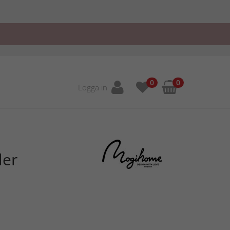
0
0
Logga in
ler