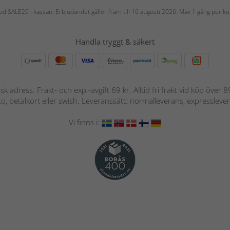
 kod SALE20 i kassan. Erbjudandet gäller fram till 16 augusti 2026. Max 1 gång per
Handla tryggt & säkert
nsk adress. Frakt- och exp.-avgift 69 kr. Alltid fri frakt vid köp över
nto, betalkort eller swish. Leveranssätt: normalleverans, expressleve
Vi finns i: