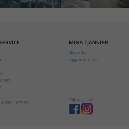
SERVICE
MINA TJÄNSTER
Mina sidor
r
Lägg order direkt
p
tspolicy
d
Följ oss gärna!
t: 033 - 16 99 60