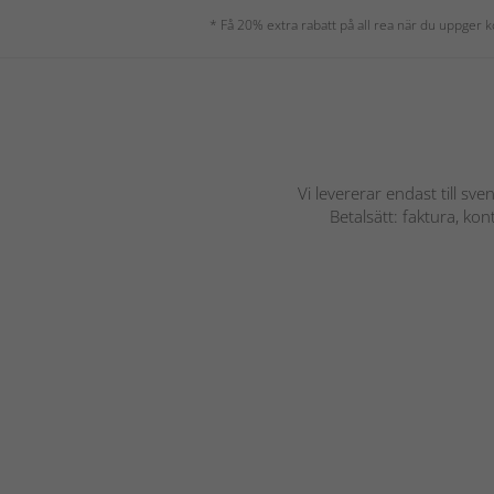
* Få 20% extra rabatt på all rea när du uppger
Vi levererar endast till sve
Betalsätt: faktura, ko