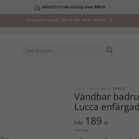
Alltid fri frakt vid köp över 899 kr
*
20% extra rabatt
på all REA. Kod:
SALE20
Classic Textiles
art. nr: 549502
Vändbar badr
Lucca enfärga
189
Från
kr
Välj färg