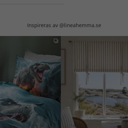
Inspireras av @lineahemma.se