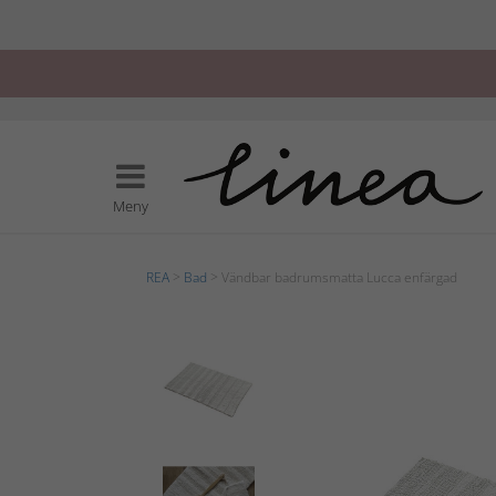
Meny
REA
>
Bad
> Vändbar badrumsmatta Lucca enfärgad