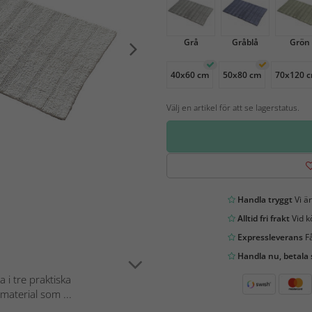
Grå
Gråblå
Grön
40x60 cm
50x80 cm
70x120 
Välj en artikel för att se lagerstatus.
Handla tryggt
Vi är
Alltid fri frakt
Vid k
Expressleverans
Få
Handla nu, betala
i tre praktiska
 material som ...