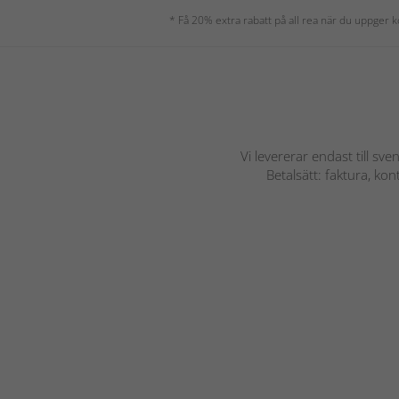
* Få 20% extra rabatt på all rea när du uppger
Vi levererar endast till sve
Betalsätt: faktura, ko