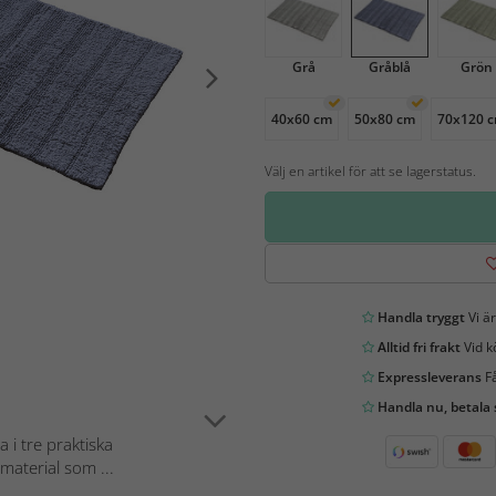
Grå
Gråblå
Grön
40x60 cm
50x80 cm
70x120 
Välj en artikel för att se lagerstatus.
Handla tryggt
Vi är
Alltid fri frakt
Vid k
Expressleverans
Få
Handla nu, betala
i tre praktiska
 material som ...