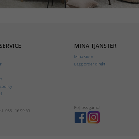
SERVICE
MINA TJÄNSTER
Mina sidor
r
Lägg order direkt
p
tspolicy
d
Följ oss gärna!
t: 033 - 16 99 60