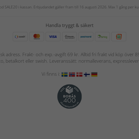
 kod SALE20 i kassan. Erbjudandet gäller fram till 16 augusti 2026. Max 1 gång per
Handla tryggt & säkert
nsk adress. Frakt- och exp.-avgift 69 kr. Alltid fri frakt vid köp över
nto, betalkort eller swish. Leveranssätt: normalleverans, expressleve
Vi finns i: