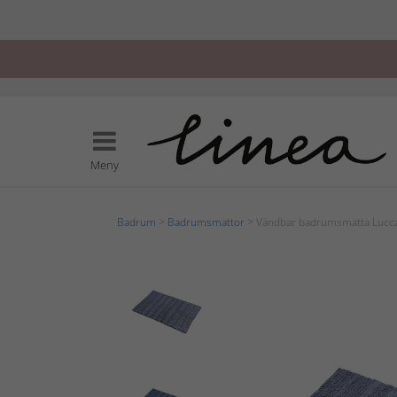
Meny
Badrum
>
Badrumsmattor
> Vändbar badrumsmatta Lucca