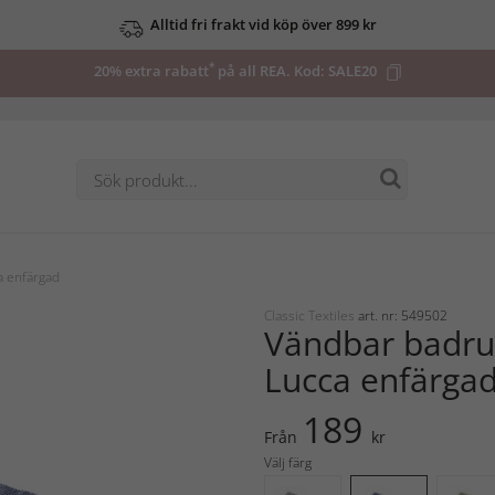
Alltid fri frakt vid köp över 899 kr
*
20% extra rabatt
på all REA. Kod:
SALE20
 enfärgad
Classic Textiles
art. nr: 549502
Vändbar badr
Lucca enfärga
189
Från
kr
Välj färg