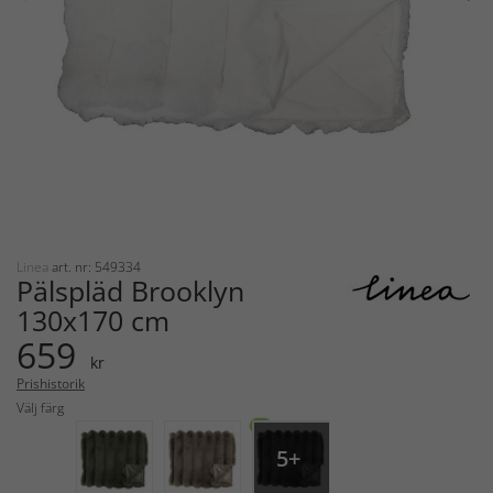
Linea
art. nr: 549334
Pälspläd Brooklyn
130x170 cm
659
kr
Prishistorik
Välj färg
NY
5+