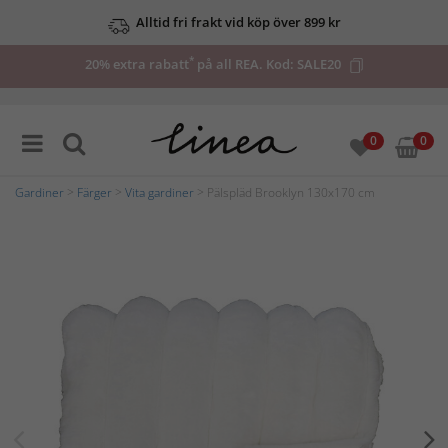
Alltid fri frakt vid köp över 899 kr
*
20% extra rabatt
på all REA. Kod:
SALE20
0
0
Gardiner
>
Färger
>
Vita gardiner
> Pälspläd Brooklyn 130x170 cm