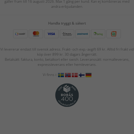
gäller fram till 16 augusti 2026. Max 1 gång per kund. Kan ej kombineras med
andra erbjudanden.
Handla tryggt & säkert
Vi levererar endast till svensk adress. Frakt- och exp.-avgift 69 kr. Alltid fri frakt vid
köp över 899 kr. 30 dagars ångerrätt.
Betalsätt: faktura, konto, betalkort eller swish. Leveranssätt: normalleverans,
expressleverans eller hemleverans.
Vi finns i: