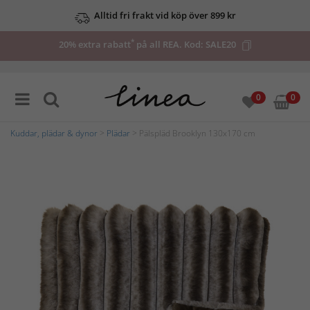
Alltid fri frakt vid köp över 899 kr
*
20% extra rabatt
på all REA. Kod:
SALE20
0
0
Kuddar, plädar & dynor
>
Plädar
> Pälspläd Brooklyn 130x170 cm