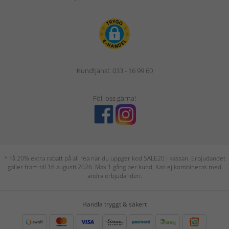
Kundtjänst: 033 - 16 99 60
Följ oss gärna!
* Få 20% extra rabatt på all rea när du uppger kod SALE20 i kassan. Erbjudandet
gäller fram till 16 augusti 2026. Max 1 gång per kund. Kan ej kombineras med
andra erbjudanden.
Handla tryggt & säkert