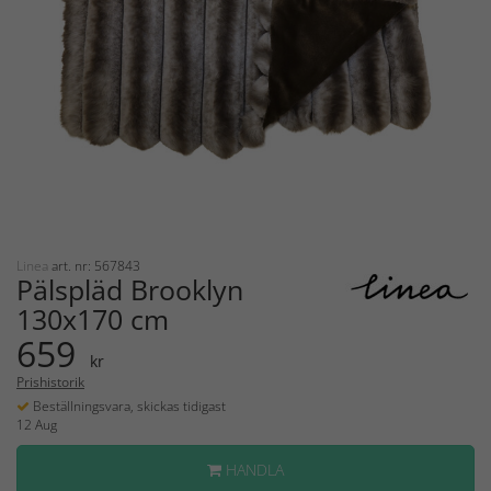
Linea
art. nr: 567843
Pälspläd Brooklyn
130x170 cm
659
kr
Prishistorik
Beställningsvara, skickas tidigast
12 Aug
HANDLA