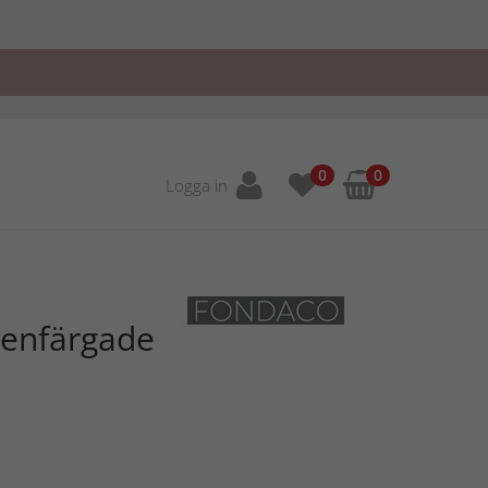
0
0
Logga in
 enfärgade