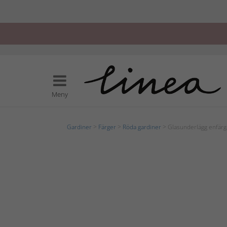
Meny
Gardiner
>
Färger
>
Röda gardiner
> Glasunderlägg enfär