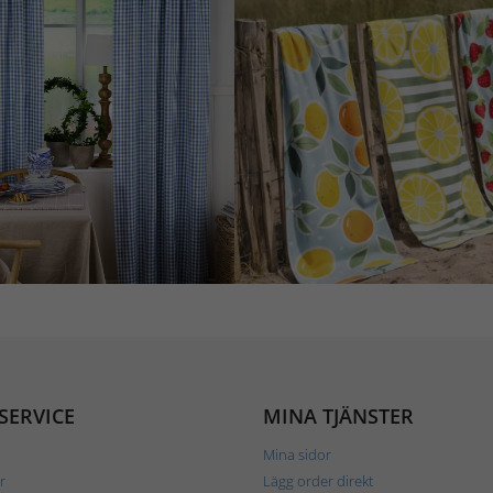
SERVICE
MINA TJÄNSTER
Mina sidor
r
Lägg order direkt