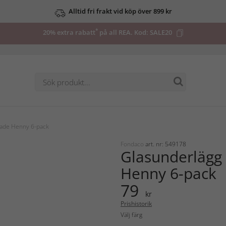
Alltid fri frakt vid köp över 899 kr
*
20% extra rabatt
på all REA. Kod:
SALE20
gade Henny 6-pack
Fondaco
art. nr: 549178
Glasunderlägg
Henny 6-pack
79
kr
Prishistorik
Välj färg