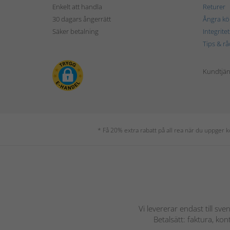
Enkelt att handla
Returer
30 dagars ångerrätt
Ångra kö
Säker betalning
Integrite
Tips & rå
Kundtjäns
* Få 20% extra rabatt på all rea när du uppger
Vi levererar endast till sve
Betalsätt: faktura, ko