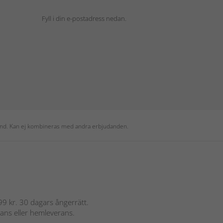
Fyll i din e-postadress nedan.
 kund. Kan ej kombineras med andra erbjudanden.
 899 kr. 30 dagars ångerrätt.
rans eller hemleverans.