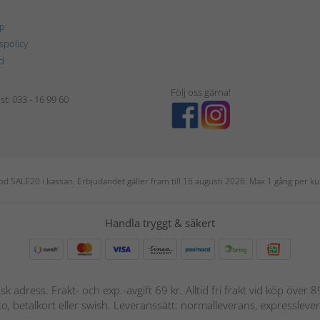
p
tspolicy
d
Följ oss gärna!
t: 033 - 16 99 60
 kod SALE20 i kassan. Erbjudandet gäller fram till 16 augusti 2026. Max 1 gång per
Handla tryggt & säkert
nsk adress. Frakt- och exp.-avgift 69 kr. Alltid fri frakt vid köp över
nto, betalkort eller swish. Leveranssätt: normalleverans, expressleve