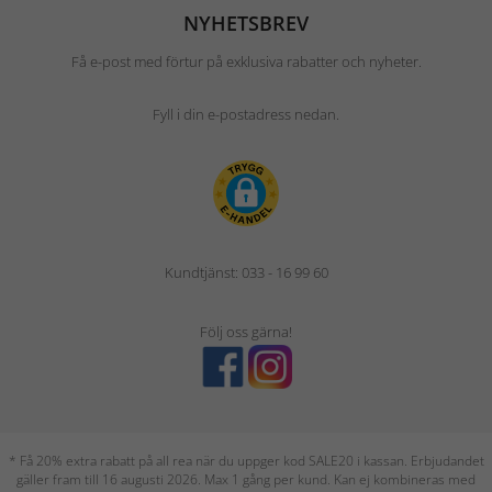
NYHETSBREV
Få e-post med förtur på exklusiva rabatter och nyheter.
Fyll i din e-postadress nedan.
Kundtjänst: 033 - 16 99 60
Följ oss gärna!
* Få 20% extra rabatt på all rea när du uppger kod SALE20 i kassan. Erbjudandet
gäller fram till 16 augusti 2026. Max 1 gång per kund. Kan ej kombineras med