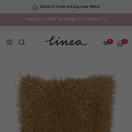
Alltid fri frakt vid köp över 899 kr
*
20% extra rabatt
på all REA. Kod:
SALE20
0
0