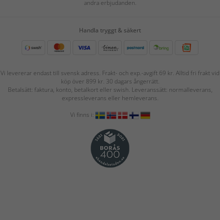
andra erbjudanden.
Handla tryggt & säkert
Vi levererar endast till svensk adress. Frakt- och exp.-avgift 69 kr. Alltid fri frakt vid
köp över 899 kr. 30 dagars ångerrätt.
Betalsätt: faktura, konto, betalkort eller swish. Leveranssätt: normalleverans,
expressleverans eller hemleverans.
Vi finns i: