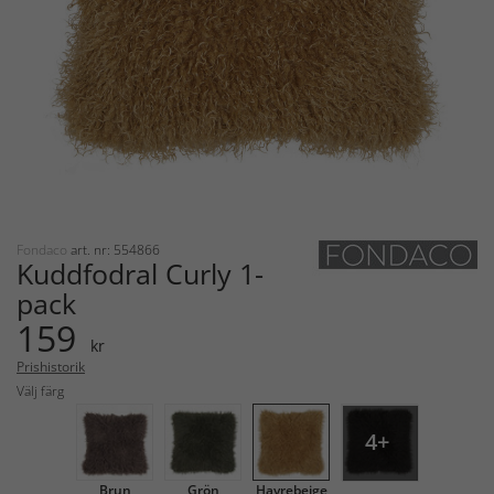
Fondaco
art. nr: 554866
Kuddfodral Curly 1-
pack
159
kr
Prishistorik
Välj färg
4+
Brun
Grön
Havrebeige