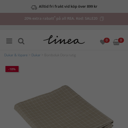
Alltid fri frakt vid köp över 899 kr
*
20% extra rabatt
på all REA. Kod:
SALE20
0
0
Dukar & löpare
>
Dukar
> Bordsduk Dora rutig
-18%