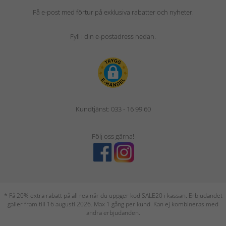
Få e-post med förtur på exklusiva rabatter och nyheter.
Fyll i din e-postadress nedan.
Kundtjänst: 033 - 16 99 60
Följ oss gärna!
* Få 20% extra rabatt på all rea när du uppger kod SALE20 i kassan. Erbjudandet
gäller fram till 16 augusti 2026. Max 1 gång per kund. Kan ej kombineras med
andra erbjudanden.