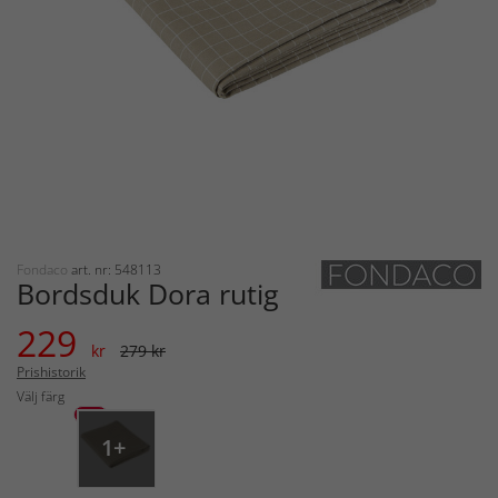
Fondaco
art. nr: 548113
Bordsduk Dora rutig
229
kr
279 kr
Prishistorik
Välj färg
-18%
1+