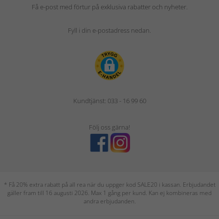
Få e-post med förtur på exklusiva rabatter och nyheter.
Fyll i din e-postadress nedan.
Kundtjänst: 033 - 16 99 60
Följ oss gärna!
* Få 20% extra rabatt på all rea när du uppger kod SALE20 i kassan. Erbjudandet
gäller fram till 16 augusti 2026. Max 1 gång per kund. Kan ej kombineras med
andra erbjudanden.