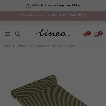
Alltid fri frakt vid köp över 899 kr
*
20% extra rabatt
på all REA. Kod:
SALE20
0
0
Gardiner
>
Färger
>
Gröna gardiner
> Bordslöpare Jamie