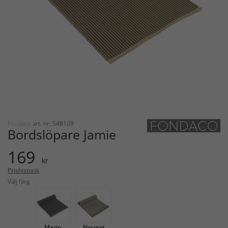
Fondaco
art. nr: 548109
Bordslöpare Jamie
169
kr
Prishistorik
Välj färg
Marin
Nougat