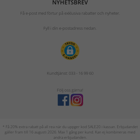
NYHETSBREV
Få e-post med förtur på exklusiva rabatter och nyheter.
Fyll i din e-postadress nedan.
Kundtjänst: 033 - 16 99 60
Följ oss gärna!
* Få 20% extra rabatt på all rea när du uppger kod SALE20 i kassan. Erbjudandet
gäller fram till 16 augusti 2026. Max 1 gång per kund. Kan ej kombineras med
andra erbjudanden.