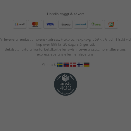
Handla tryggt & säkert
Vi levererar endast till svensk adress. Frakt- och exp.-avgift 69 kr. Alltid fri frakt vid
köp över 899 kr. 30 dagars ångerrätt.
Betalsätt: faktura, konto, betalkort eller swish. Leveranssätt: normalleverans,
expressleverans eller hemleverans.
Vi finns i: