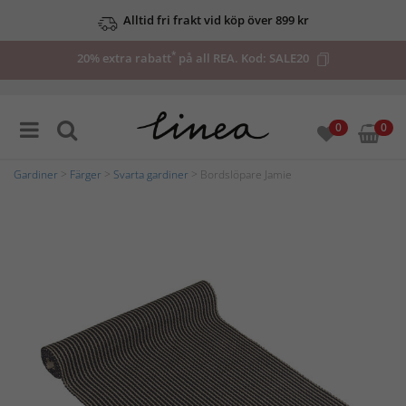
Alltid fri frakt vid köp över 899 kr
*
20% extra rabatt
på all REA. Kod:
SALE20
0
0
Gardiner
>
Färger
>
Svarta gardiner
> Bordslöpare Jamie