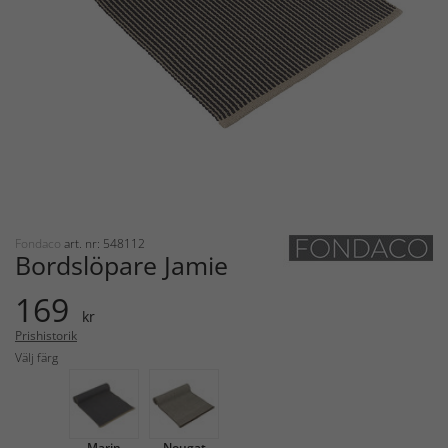
Fondaco
art. nr: 548112
Bordslöpare Jamie
169
kr
Prishistorik
Välj färg
Marin
Nougat