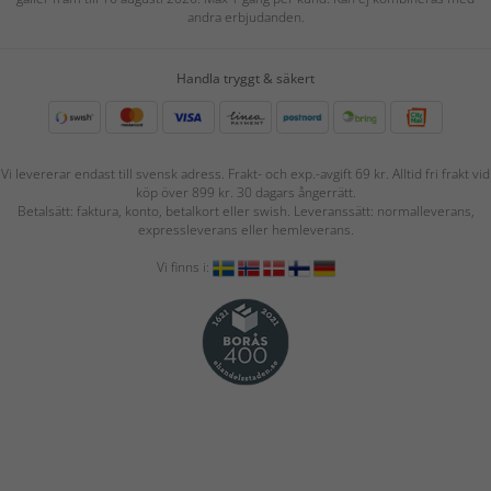
andra erbjudanden.
Handla tryggt & säkert
Vi levererar endast till svensk adress. Frakt- och exp.-avgift 69 kr. Alltid fri frakt vid
köp över 899 kr. 30 dagars ångerrätt.
Betalsätt: faktura, konto, betalkort eller swish. Leveranssätt: normalleverans,
expressleverans eller hemleverans.
Vi finns i: