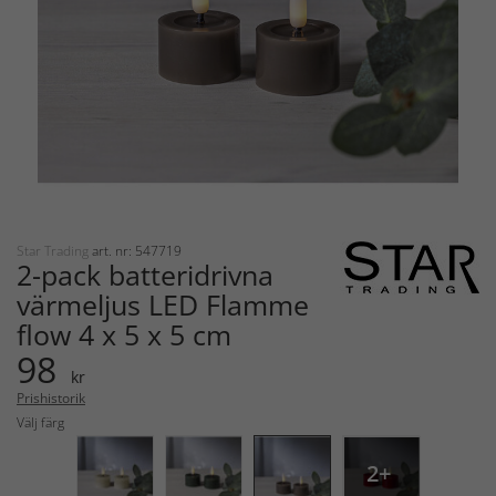
Star Trading
art. nr: 547719
2-pack batteridrivna
värmeljus LED Flamme
flow 4 x 5 x 5 cm
98
kr
Prishistorik
Välj färg
2+