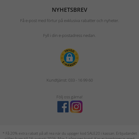
NYHETSBREV
Få e-post med förtur på exklusiva rabatter och nyheter.
Fyll i din e-postadress nedan.
Kundtjänst: 033 - 16 99 60
Följ oss gärna!
* Få 20% extra rabatt på all rea när du uppger kod SALE20 i kassan. Erbjudandet
gäller fram till 16 augusti 2026. Max 1 gång per kund. Kan ej kombineras med