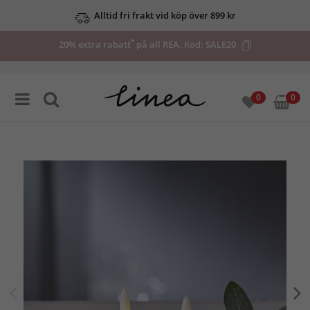
Alltid fri frakt vid köp över 899 kr
*
20% extra rabatt
på all REA. Kod:
SALE20
0
0