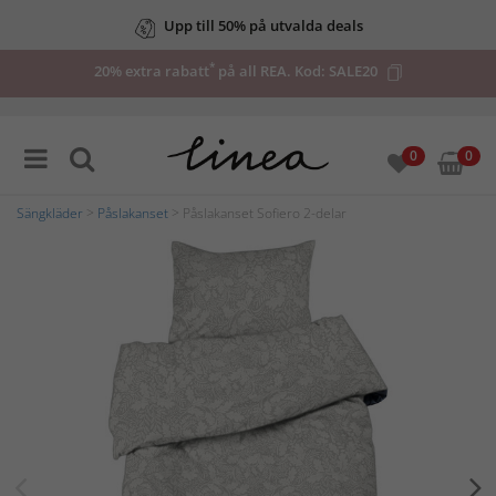
Upp till 50% på utvalda deals
*
20% extra rabatt
på all REA. Kod:
SALE20
0
0
Sängkläder
>
Påslakanset
> Påslakanset Sofiero 2-delar