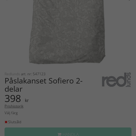
Redlunds
art. nr: 547123
Påslakanset Sofiero 2-
delar
398
kr
Prishistorik
Välj färg
Slutsåld
HANDLA