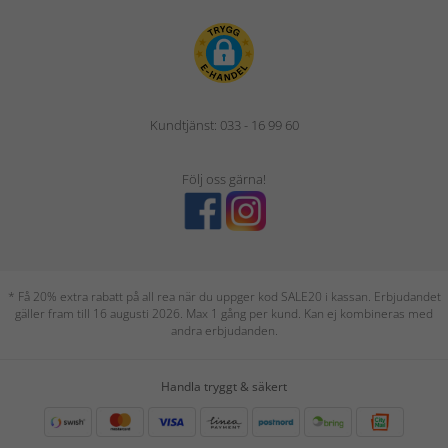
Kundtjänst: 033 - 16 99 60
Följ oss gärna!
* Få 20% extra rabatt på all rea när du uppger kod SALE20 i kassan. Erbjudandet
gäller fram till 16 augusti 2026. Max 1 gång per kund. Kan ej kombineras med
andra erbjudanden.
Handla tryggt & säkert