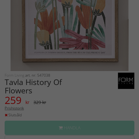
Form Living
art. nr: 547038
Tavla History Of
Flowers
259
kr
329 kr
Prishistorik
Slutsåld
HANDLA