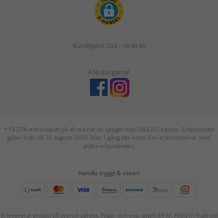
Kundtjänst: 033 - 16 99 60
Följ oss gärna!
* Få 20% extra rabatt på all rea när du uppger kod SALE20 i kassan. Erbjudandet
gäller fram till 16 augusti 2026. Max 1 gång per kund. Kan ej kombineras med
andra erbjudanden.
Handla tryggt & säkert
Vi levererar endast till svensk adress. Frakt- och exp.-avgift 69 kr. Alltid fri frakt vid