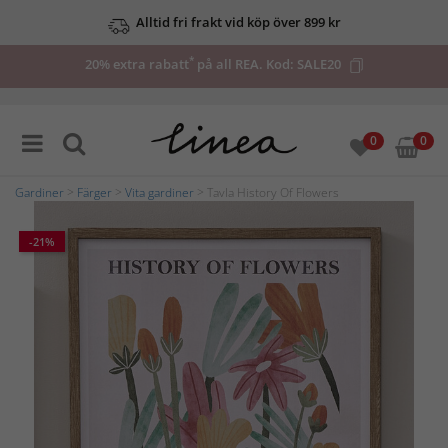
Alltid fri frakt vid köp över 899 kr
*
20% extra rabatt
på all REA. Kod:
SALE20
0
0
Gardiner
>
Färger
>
Vita gardiner
> Tavla History Of Flowers
-21%