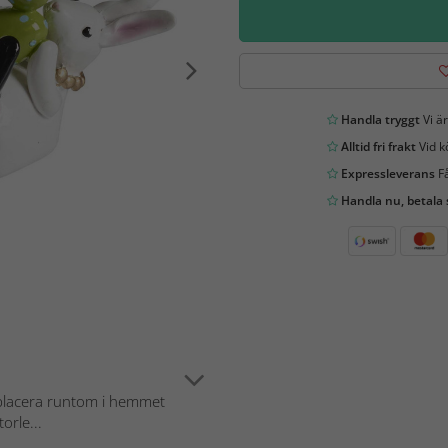
Handla tryggt
Vi är
Alltid fri frakt
Vid k
Expressleverans
Få
Handla nu, betala
 placera runtom i hemmet
orle...