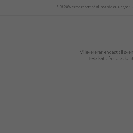
* Få 20% extra rabatt på all rea när du uppger
Vi levererar endast till sve
Betalsätt: faktura, ko