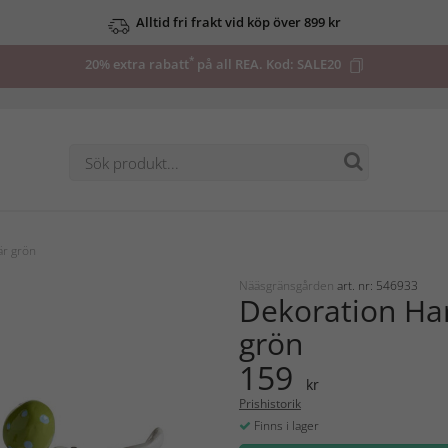
Alltid fri frakt vid köp över 899 kr
*
20% extra rabatt
på all REA. Kod:
SALE20
är grön
Nääsgränsgården
art. nr: 546933
Dekoration Ha
grön
159
kr
Prishistorik
Finns i lager