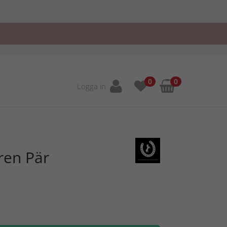
0
0
Logga in
ren Pär