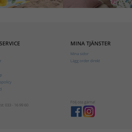
SERVICE
MINA TJÄNSTER
Mina sidor
r
Lägg order direkt
p
tspolicy
d
Följ oss gärna!
t: 033 - 16 99 60