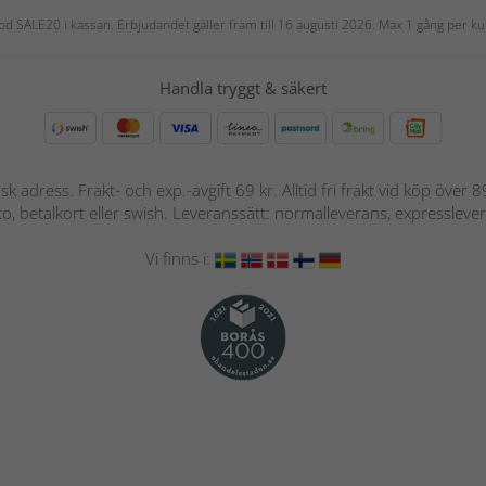
 kod SALE20 i kassan. Erbjudandet gäller fram till 16 augusti 2026. Max 1 gång per
Handla tryggt & säkert
nsk adress. Frakt- och exp.-avgift 69 kr. Alltid fri frakt vid köp över
nto, betalkort eller swish. Leveranssätt: normalleverans, expressleve
Vi finns i: