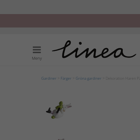
Meny
Gardiner
>
Färger
>
Gröna gardiner
> Dekoration Haren P