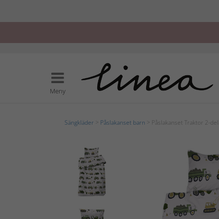
Meny
Sängkläder
>
Påslakanset barn
> Påslakanset Traktor 2-del