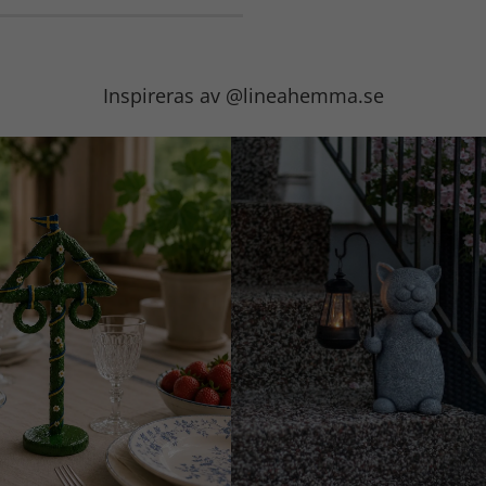
Inspireras av @lineahemma.se