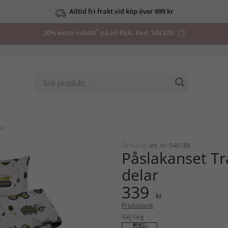
Alltid fri frakt vid köp över 899 kr
*
20% extra rabatt
på all REA. Kod:
SALE20
ar
Redlunds
art. nr: 546188
Påslakanset Tr
delar
339
kr
Prishistorik
Välj färg