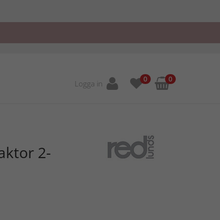
0
0
Logga in
aktor 2-