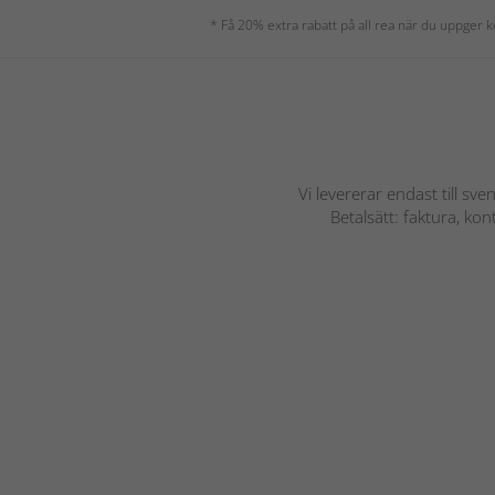
* Få 20% extra rabatt på all rea när du uppger
Vi levererar endast till sve
Betalsätt: faktura, ko