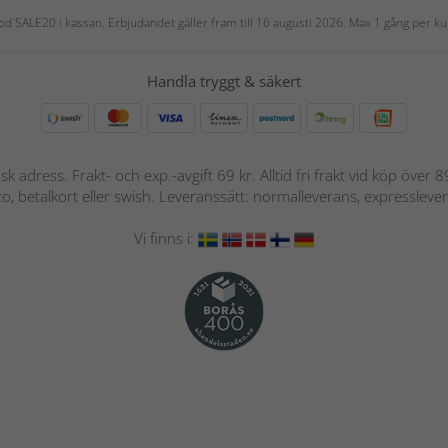
 kod SALE20 i kassan. Erbjudandet gäller fram till 16 augusti 2026. Max 1 gång per
Handla tryggt & säkert
nsk adress. Frakt- och exp.-avgift 69 kr. Alltid fri frakt vid köp över
nto, betalkort eller swish. Leveranssätt: normalleverans, expressleve
Vi finns i: