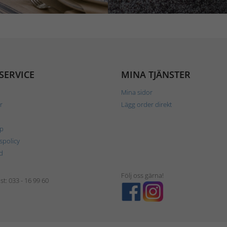
SERVICE
MINA TJÄNSTER
Mina sidor
r
Lägg order direkt
p
tspolicy
d
Följ oss gärna!
t: 033 - 16 99 60