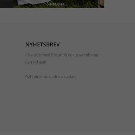
NYHETSBREV
Få e-post med förtur på exklusiva rabatter
och nyheter.
Fyll i din e-postadress nedan.