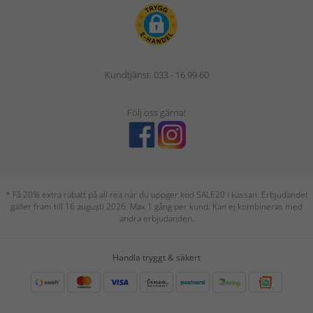
Kundtjänst: 033 - 16 99 60
Följ oss gärna!
* Få 20% extra rabatt på all rea när du uppger kod SALE20 i kassan. Erbjudandet
gäller fram till 16 augusti 2026. Max 1 gång per kund. Kan ej kombineras med
andra erbjudanden.
Handla tryggt & säkert