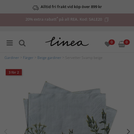
Alltid fri frakt vid köp över 899 kr
*
20% extra rabatt
på all REA. Kod:
SALE20
0
0
Gardiner
>
Färger
>
Beige gardiner
> Servetter Svamp beige
3 för 2