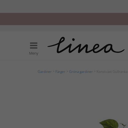
Meny
Gardiner
>
Färger
>
Gröna gardiner
> Konstväxt Gullranka