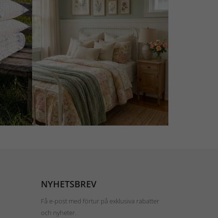
NYHETSBREV
Få e-post med förtur på exklusiva rabatter
och nyheter.