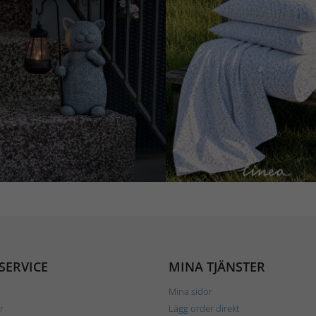
SERVICE
MINA TJÄNSTER
Mina sidor
r
Lägg order direkt