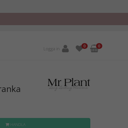
0
0
Logga in
ranka
HANDLA