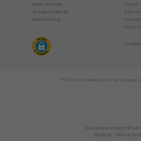
Enkelt att handla
Returer
30 dagars ångerrätt
Ångra kö
Säker betalning
Integrite
Tips & rå
Kundtjäns
* Få 20% extra rabatt på all rea när du uppger
Vi levererar endast till sve
Betalsätt: faktura, ko