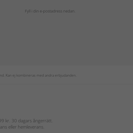
Fyll i din e-postadress nedan.
 kund. Kan ej kombineras med andra erbjudanden.
 899 kr. 30 dagars ångerrätt.
rans eller hemleverans.