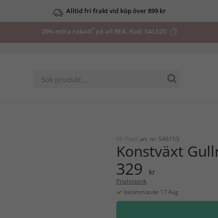
Alltid fri frakt vid köp över 899 kr
*
20% extra rabatt
på all REA. Kod:
SALE20
Mr Plant
art. nr: 546153
Konstväxt Gull
329
kr
Prishistorik
Inkommande 17 Aug