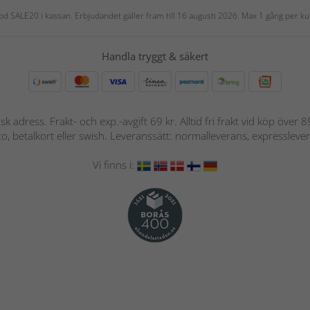
 kod SALE20 i kassan. Erbjudandet gäller fram till 16 augusti 2026. Max 1 gång per
Handla tryggt & säkert
nsk adress. Frakt- och exp.-avgift 69 kr. Alltid fri frakt vid köp över
nto, betalkort eller swish. Leveranssätt: normalleverans, expressleve
Vi finns i: