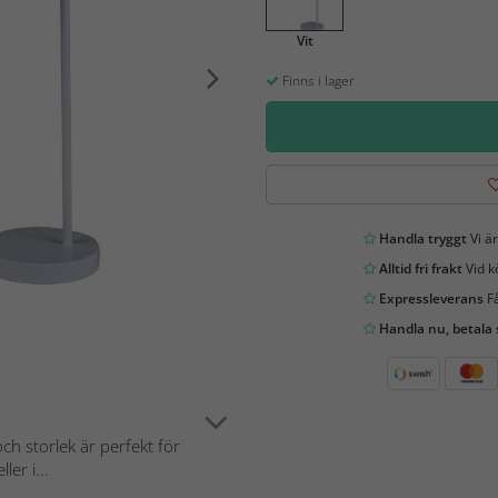
Vit
Finns i lager
Handla tryggt
Vi är
Alltid fri frakt
Vid k
Expressleverans
Få
Handla nu, betala
h storlek är perfekt för
er i...