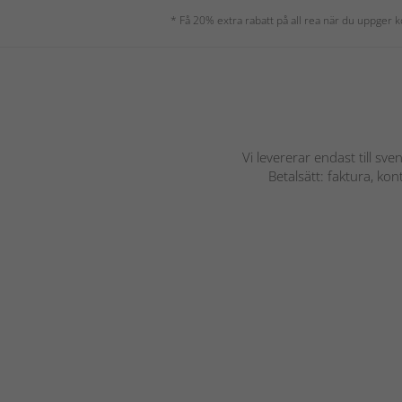
* Få 20% extra rabatt på all rea när du uppger
Vi levererar endast till sve
Betalsätt: faktura, ko