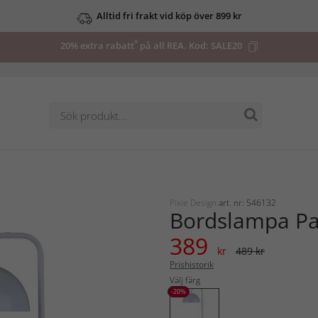
Alltid fri frakt vid köp över 899 kr
*
20% extra rabatt
på all REA. Kod:
SALE20
Pixie Design
art. nr: 546132
Bordslampa Pa
389
kr
489 kr
Prishistorik
Välj färg
-20%