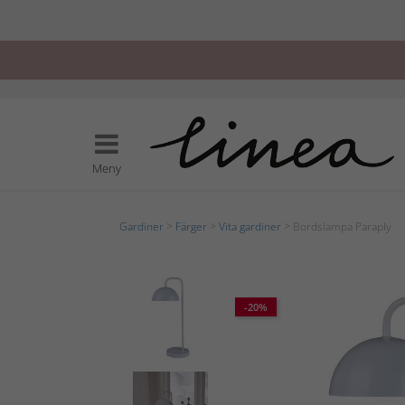
Meny
Gardiner
>
Färger
>
Vita gardiner
> Bordslampa Paraply
-20%