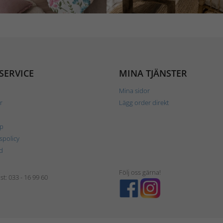
SERVICE
MINA TJÄNSTER
Mina sidor
r
Lägg order direkt
p
tspolicy
d
Följ oss gärna!
t: 033 - 16 99 60