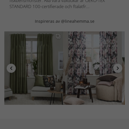
fiskbensmönster. Alla våra vaxdukar är OEKO-TEX
STANDARD 100-certifierade och ftalatfr...
Inspireras av @lineahemma.se