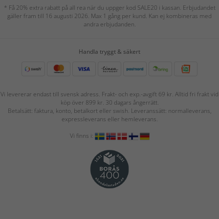
* Få 20% extra rabatt på all rea när du uppger kod SALE20 i kassan. Erbjudandet
gäller fram till 16 augusti 2026. Max 1 gång per kund. Kan ej kombineras med
andra erbjudanden.
Handla tryggt & säkert
Vi levererar endast till svensk adress. Frakt- och exp.-avgift 69 kr. Alltid fri frakt vid
köp över 899 kr. 30 dagars ångerrätt.
Betalsätt: faktura, konto, betalkort eller swish. Leveranssätt: normalleverans,
expressleverans eller hemleverans.
Vi finns i: