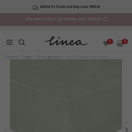
Alltid fri frakt vid köp över 899 kr
*
20% extra rabatt
på all REA. Kod:
SALE20
0
0
Gardiner
>
Färger
>
Gröna gardiner
> Vaxduk Fiskben metervara