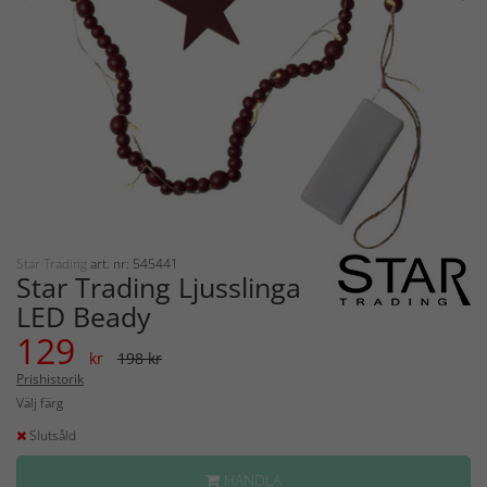
Star Trading
art. nr: 545441
Star Trading Ljusslinga
LED Beady
129
kr
198 kr
Prishistorik
Välj färg
Slutsåld
HANDLA