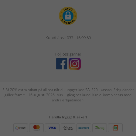
Kundtjänst: 033 - 16 99 60
Följ oss gärna!
* Få 20% extra rabatt på all rea när du uppger kod SALE20 i kassan. Erbjudandet
gäller fram till 16 augusti 2026. Max 1 gång per kund. Kan ej kombineras med
andra erbjudanden.
Handla tryggt & säkert