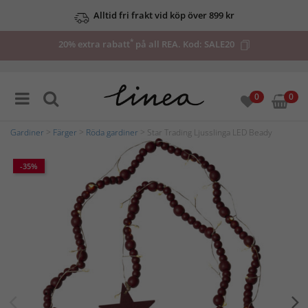
Alltid fri frakt vid köp över 899 kr
*
20% extra rabatt
på all REA. Kod:
SALE20
0
0
Gardiner
>
Färger
>
Röda gardiner
> Star Trading Ljusslinga LED Beady
-35%