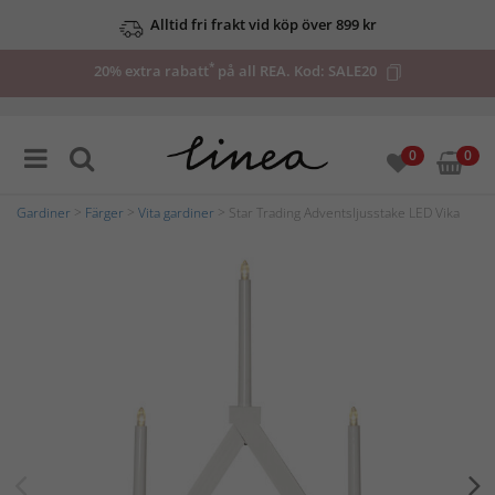
Alltid fri frakt vid köp över 899 kr
*
20% extra rabatt
på all REA. Kod:
SALE20
0
0
Gardiner
>
Färger
>
Vita gardiner
> Star Trading Adventsljusstake LED Vika