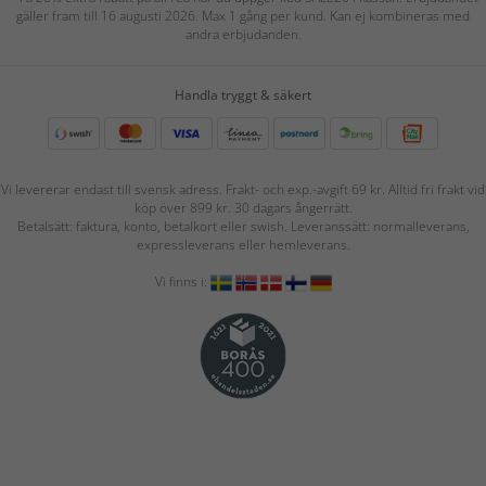
gäller fram till 16 augusti 2026. Max 1 gång per kund. Kan ej kombineras med
andra erbjudanden.
Handla tryggt & säkert
Vi levererar endast till svensk adress. Frakt- och exp.-avgift 69 kr. Alltid fri frakt vid
köp över 899 kr. 30 dagars ångerrätt.
Betalsätt: faktura, konto, betalkort eller swish. Leveranssätt: normalleverans,
expressleverans eller hemleverans.
Vi finns i: