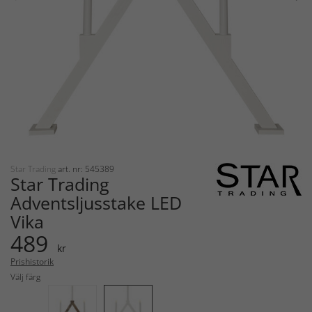
Star Trading
art. nr: 545389
Star Trading
Adventsljusstake LED
Vika
489
kr
Prishistorik
Välj färg