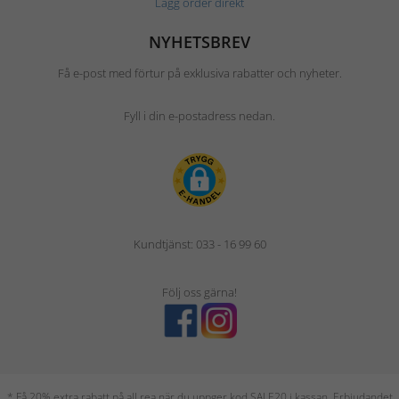
Lägg order direkt
NYHETSBREV
Få e-post med förtur på exklusiva rabatter och nyheter.
Fyll i din e-postadress nedan.
Kundtjänst: 033 - 16 99 60
Följ oss gärna!
* Få 20% extra rabatt på all rea när du uppger kod SALE20 i kassan. Erbjudandet