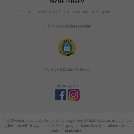
NYHETSBREV
Få e-post med förtur på exklusiva rabatter och nyheter.
Fyll i din e-postadress nedan.
Kundtjänst: 033 - 16 99 60
Följ oss gärna!
* Få 20% extra rabatt på all rea när du uppger kod SALE20 i kassan. Erbjudandet
gäller fram till 16 augusti 2026. Max 1 gång per kund. Kan ej kombineras med
andra erbjudanden.