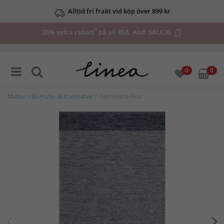
Alltid fri frakt vid köp över 899 kr
*
20% extra rabatt
på all REA. Kod:
SALE20
0
0
Mattor
>
Bomulls- & trasmattor
> Garnmatta Alva