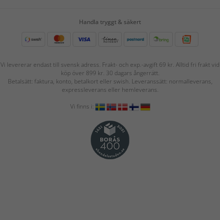
Handla tryggt & säkert
Vi levererar endast till svensk adress. Frakt- och exp.-avgift 69 kr. Alltid fri frakt vid
köp över 899 kr. 30 dagars ångerrätt.
Betalsätt: faktura, konto, betalkort eller swish. Leveranssätt: normalleverans,
expressleverans eller hemleverans.
Vi finns i: