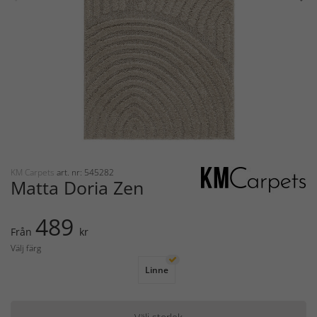
KM Carpets
art. nr: 545282
Matta Doria Zen
489
Från
kr
Välj färg
Linne