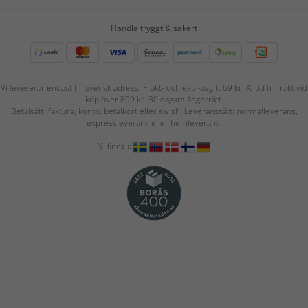
Handla tryggt & säkert
Vi levererar endast till svensk adress. Frakt- och exp.-avgift 69 kr. Alltid fri frakt vid
köp över 899 kr. 30 dagars ångerrätt.
Betalsätt: faktura, konto, betalkort eller swish. Leveranssätt: normalleverans,
expressleverans eller hemleverans.
Vi finns i: