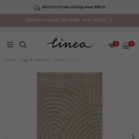
Alltid fri frakt vid köp över 899 kr
*
20% extra rabatt
på all REA. Kod:
SALE20
0
0
Mattor
>
Lugg- & ryamattor
> Matta Doria Zen