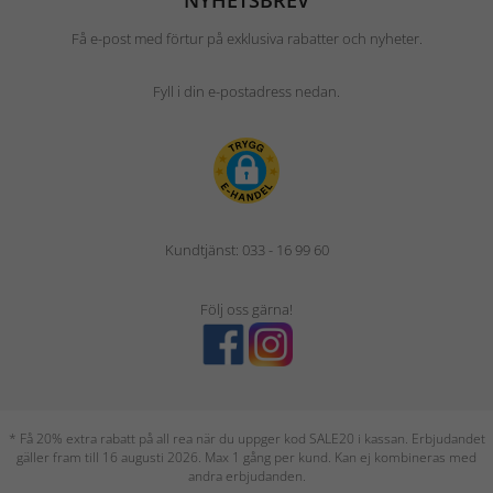
NYHETSBREV
Få e-post med förtur på exklusiva rabatter och nyheter.
Fyll i din e-postadress nedan.
Kundtjänst: 033 - 16 99 60
Följ oss gärna!
* Få 20% extra rabatt på all rea när du uppger kod SALE20 i kassan. Erbjudandet
gäller fram till 16 augusti 2026. Max 1 gång per kund. Kan ej kombineras med
andra erbjudanden.