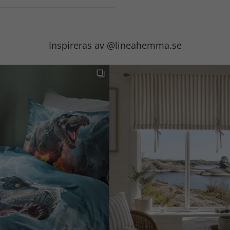
Inspireras av @lineahemma.se