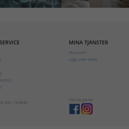
SERVICE
MINA TJÄNSTER
Mina sidor
r
Lägg order direkt
p
tspolicy
d
Följ oss gärna!
t: 033 - 16 99 60