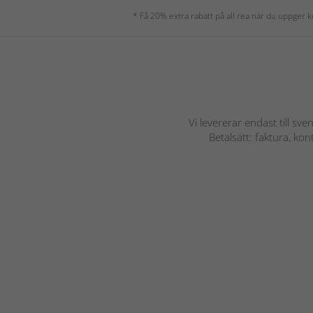
* Få 20% extra rabatt på all rea när du uppger
Vi levererar endast till sve
Betalsätt: faktura, ko