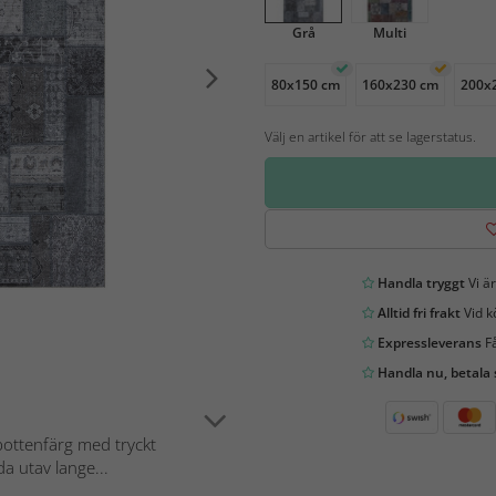
Grå
Multi
80x150 cm
160x230 cm
200x
Välj en artikel för att se lagerstatus.
Handla tryggt
Vi är
Alltid fri frakt
Vid k
Expressleverans
Få
Handla nu, betala
ottenfärg med tryckt
a utav lange...