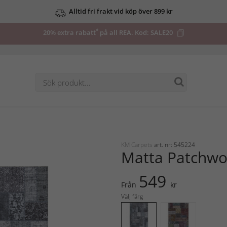
Alltid fri frakt vid köp över 899 kr
*
20% extra rabatt
på all REA. Kod:
SALE20
KM Carpets
art. nr: 545224
Matta Patchwo
549
Från
kr
Välj färg