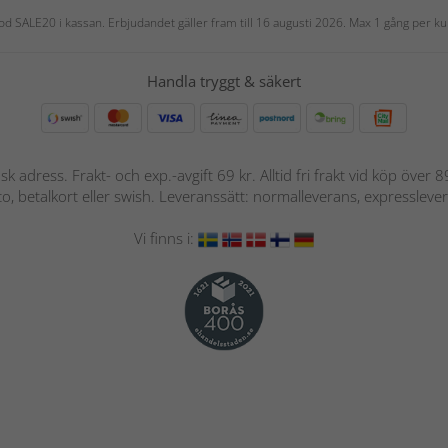
 kod SALE20 i kassan. Erbjudandet gäller fram till 16 augusti 2026. Max 1 gång per
Handla tryggt & säkert
nsk adress. Frakt- och exp.-avgift 69 kr. Alltid fri frakt vid köp över
nto, betalkort eller swish. Leveranssätt: normalleverans, expressleve
Vi finns i: