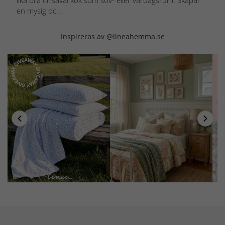
lika bra till såväl kök som sov- eller vardagsrum. Skapar
en mysig oc...
Inspireras av @lineahemma.se