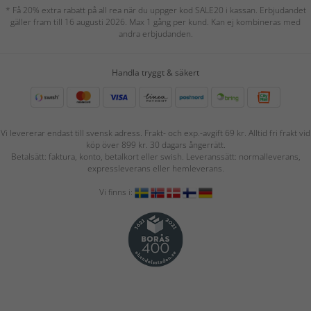
* Få 20% extra rabatt på all rea när du uppger kod SALE20 i kassan. Erbjudandet
gäller fram till 16 augusti 2026. Max 1 gång per kund. Kan ej kombineras med
andra erbjudanden.
Handla tryggt & säkert
Vi levererar endast till svensk adress. Frakt- och exp.-avgift 69 kr. Alltid fri frakt vid
köp över 899 kr. 30 dagars ångerrätt.
Betalsätt: faktura, konto, betalkort eller swish. Leveranssätt: normalleverans,
expressleverans eller hemleverans.
Vi finns i: