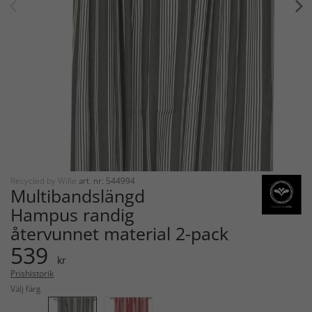
Recycled by Wille
art. nr: 544994
Multibandslängd
Hampus randig
återvunnet material 2-pack
539
kr
Prishistorik
Välj färg