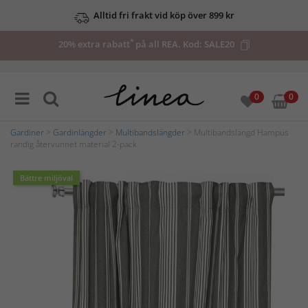
Alltid fri frakt vid köp över 899 kr
*
20% extra rabatt
på all REA. Kod:
SALE20
0
0
Gardiner
>
Gardinlängder
>
Multibandslängder
> Multibandslängd Hampus
randig återvunnet material 2-pack
Bättre miljöval