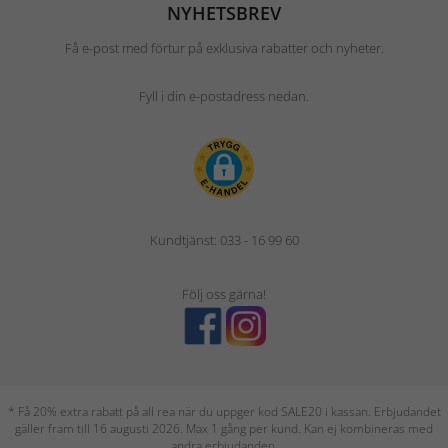
NYHETSBREV
Få e-post med förtur på exklusiva rabatter och nyheter.
Fyll i din e-postadress nedan.
Kundtjänst: 033 - 16 99 60
Följ oss gärna!
* Få 20% extra rabatt på all rea när du uppger kod SALE20 i kassan. Erbjudandet
gäller fram till 16 augusti 2026. Max 1 gång per kund. Kan ej kombineras med
andra erbjudanden.