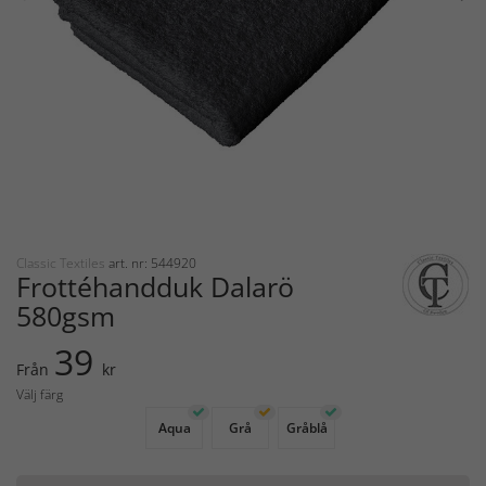
Classic Textiles
art. nr: 544920
Frottéhandduk Dalarö
580gsm
39
Från
kr
Välj färg
Aqua
Grå
Gråblå