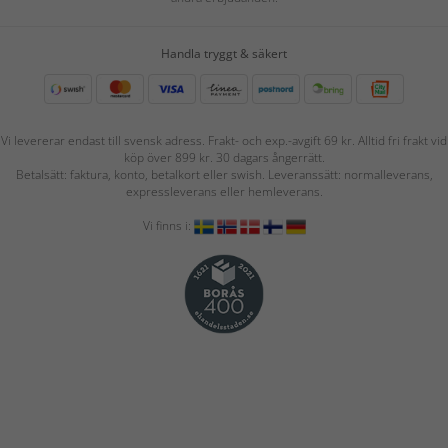
Handla tryggt & säkert
Vi levererar endast till svensk adress. Frakt- och exp.-avgift 69 kr. Alltid fri frakt vid
köp över 899 kr. 30 dagars ångerrätt.
Betalsätt: faktura, konto, betalkort eller swish. Leveranssätt: normalleverans,
expressleverans eller hemleverans.
Vi finns i: