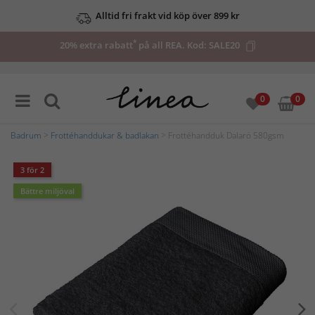
Alltid fri frakt vid köp över 899 kr
*
20% extra rabatt
på all REA. Kod:
SALE20
0
0
Badrum
>
Frottéhanddukar & badlakan
> Frottéhandduk Dalarö 580gsm
3 för 2
Bättre miljöval