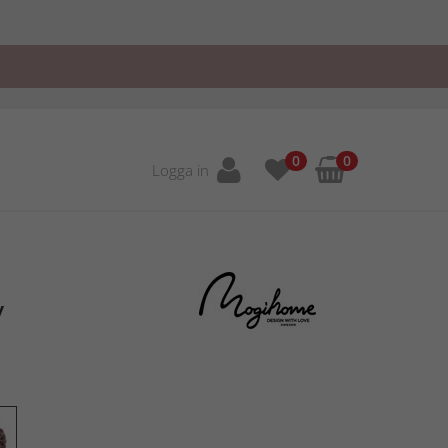
0
0
Logga in
y