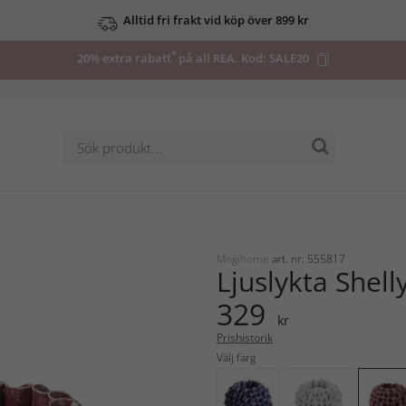
Alltid fri frakt vid köp över 899 kr
*
20% extra rabatt
på all REA. Kod:
SALE20
Mogihome
art. nr: 555817
Ljuslykta Shell
329
kr
Prishistorik
Välj färg