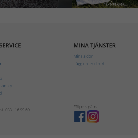
SERVICE
MINA TJÄNSTER
Mina sidor
r
Lägg order direkt
p
tspolicy
d
Följ oss gärna!
t: 033 - 16 99 60