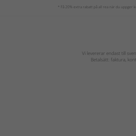
* Få 20% extra rabatt på all rea när du uppger
Vi levererar endast till sve
Betalsätt: faktura, ko