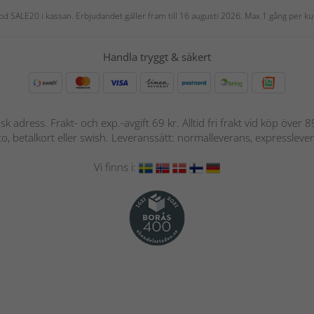
 kod SALE20 i kassan. Erbjudandet gäller fram till 16 augusti 2026. Max 1 gång per
Handla tryggt & säkert
nsk adress. Frakt- och exp.-avgift 69 kr. Alltid fri frakt vid köp över
nto, betalkort eller swish. Leveranssätt: normalleverans, expressleve
Vi finns i: