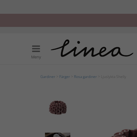
Meny
Gardiner
>
Färger
>
Rosa gardiner
> Ljuslykta Shelly