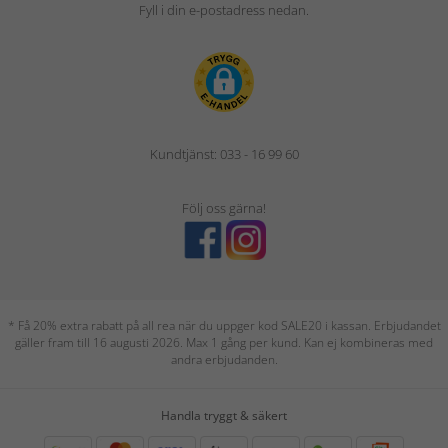
Fyll i din e-postadress nedan.
Kundtjänst: 033 - 16 99 60
Följ oss gärna!
* Få 20% extra rabatt på all rea när du uppger kod SALE20 i kassan. Erbjudandet
gäller fram till 16 augusti 2026. Max 1 gång per kund. Kan ej kombineras med
andra erbjudanden.
Handla tryggt & säkert