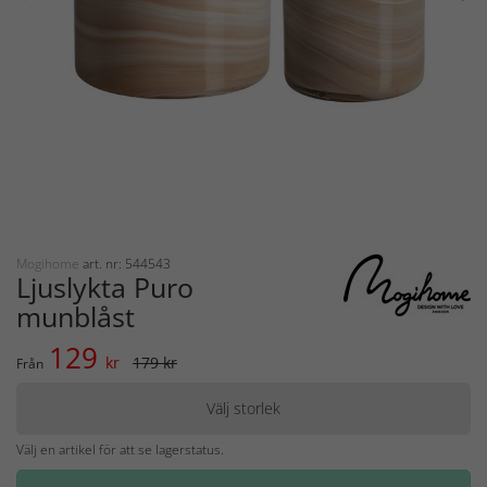
Mogihome
art. nr: 544543
Ljuslykta Puro
munblåst
129
kr
179 kr
Från
Välj storlek
Välj en artikel för att se lagerstatus.