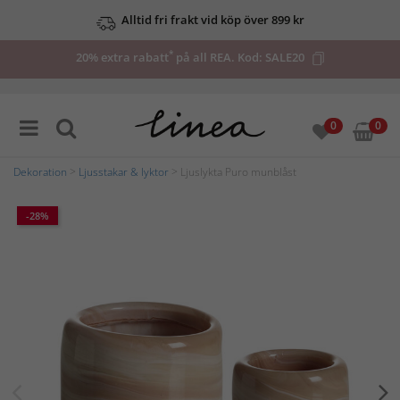
Alltid fri frakt vid köp över 899 kr
*
20% extra rabatt
på all REA. Kod:
SALE20
0
0
Dekoration
>
Ljusstakar & lyktor
> Ljuslykta Puro munblåst
-28%