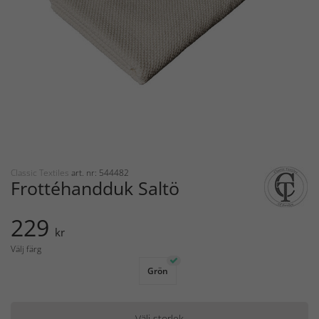
Classic Textiles
art. nr: 544482
Frottéhandduk Saltö
229
kr
Välj färg
Grön
Välj storlek