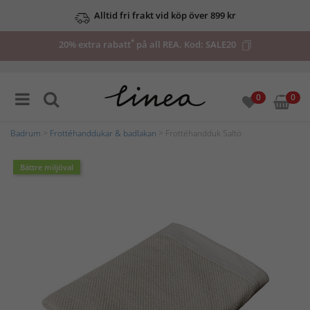
Alltid fri frakt vid köp över 899 kr
*
20% extra rabatt
på all REA. Kod:
SALE20
0
0
Badrum
>
Frottéhanddukar & badlakan
> Frottéhandduk Saltö
Bättre miljöval