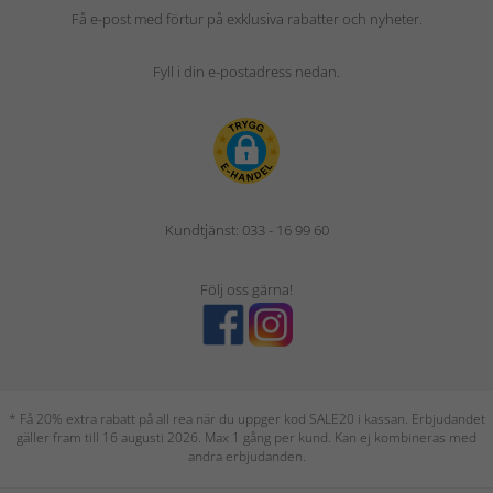
Få e-post med förtur på exklusiva rabatter och nyheter.
Fyll i din e-postadress nedan.
Kundtjänst: 033 - 16 99 60
Följ oss gärna!
* Få 20% extra rabatt på all rea när du uppger kod SALE20 i kassan. Erbjudandet
gäller fram till 16 augusti 2026. Max 1 gång per kund. Kan ej kombineras med
andra erbjudanden.